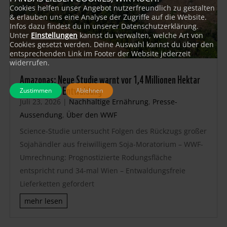
Cookies helfen unser Angebot nutzerfreundlich zu gestalten
& erlauben uns eine Analyse der Zugriffe auf die Website.
Infos dazu findest du in unserer Datenschutzerklärung.
Unter
Einstellungen
kannst du verwalten, welche Art von
Cookies gesetzt werden. Deine Auswahl kannst du über den
entsprechenden Link im Footer der Website jederzeit
widerrufen.
Amazonas: Neue Studie warnt vor 1,4 Millionen Hektar
zusätzlicher Entwaldung
Zustimmen
Ablehnen
Juli 23, 2026
|
Nachhaltige Ernährung
,
Presse-
Aussendung
,
Über den WWF
Science-Studie untersucht Folgen des Rückzugs großer
Sojahändler aus freiwilligem Soja-Moratorium – WWF-
Umrechnung: Prognostizierte Rodungsfläche
entspricht rund 34-mal Wien – Entwaldungsfreie
Lieferketten gefordert
mehr lesen