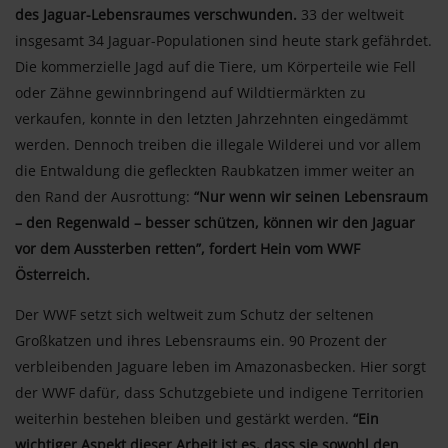
des Jaguar-Lebensraumes verschwunden.
33 der weltweit
insgesamt 34 Jaguar-Populationen sind heute stark gefährdet.
Die kommerzielle Jagd auf die Tiere, um Körperteile wie Fell
oder Zähne gewinnbringend auf Wildtiermärkten zu
verkaufen, konnte in den letzten Jahrzehnten eingedämmt
werden. Dennoch treiben die illegale Wilderei und vor allem
die Entwaldung die gefleckten Raubkatzen immer weiter an
den Rand der Ausrottung:
“Nur wenn wir seinen Lebensraum
– den Regenwald – besser schützen, können wir den Jaguar
vor dem Aussterben retten”, fordert Hein vom WWF
Österreich.
Der WWF setzt sich weltweit zum Schutz der seltenen
Großkatzen und ihres Lebensraums ein. 90 Prozent der
verbleibenden Jaguare leben im Amazonasbecken. Hier sorgt
der WWF dafür, dass Schutzgebiete und indigene Territorien
weiterhin bestehen bleiben und gestärkt werden.
“Ein
wichtiger Aspekt dieser Arbeit ist es, dass sie sowohl den