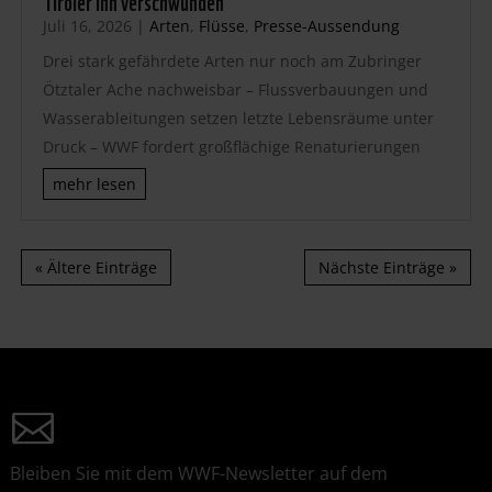
Tiroler Inn verschwunden
Juli 16, 2026
|
Arten
,
Flüsse
,
Presse-Aussendung
Drei stark gefährdete Arten nur noch am Zubringer
Ötztaler Ache nachweisbar – Flussverbauungen und
Wasserableitungen setzen letzte Lebensräume unter
Druck – WWF fordert großflächige Renaturierungen
mehr lesen
« Ältere Einträge
Nächste Einträge »
Bleiben Sie mit dem WWF-Newsletter auf dem