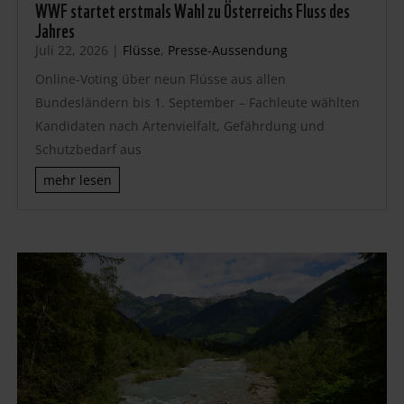
WWF startet erstmals Wahl zu Österreichs Fluss des
Jahres
Juli 22, 2026
|
Flüsse
,
Presse-Aussendung
Online-Voting über neun Flüsse aus allen
Bundesländern bis 1. September – Fachleute wählten
Kandidaten nach Artenvielfalt, Gefährdung und
Schutzbedarf aus
mehr lesen