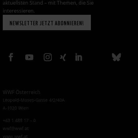
aktuellsten Stand – mit Themen, die Sie
interessieren.
NEWSLETTER JETZT ABONNIEREN!
WWF Österreich
Leopold-Moses-Gasse 4/2/40A
A-1020 Wien
+43 1 488 17 – 0
wwf@wwf.at
www.wwf.at