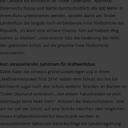
bei Landeck bis Kirchbichl im Tiroler Unterland. Während
Österreichs Flüsse und Bäche durchschnittlich alle 600 Meter in
ihrem Fluss unterbrochen werden, besteht damit am Tiroler
Landesfluss die längste noch verbleibende Freie Fließstrecke der
Republik. „Es wäre eine vertane Chance, hier auf halbem Weg
stehen zu bleiben“, unterstreicht Sötz die Forderung des WWF,
den geplanten Schutz auf die gesamte Freie Fließstrecke
auszuweiten.
Kein vorauseilender Gehorsam für Kraftwerksbau
Dabei hatte die schwarz-grüne Landesregierung in ihrem
„Maßnahmenpaket Tirol 2014“ neben dem Schutz des Inn bis
Kirchbichl sogar noch den Schutz weiterer Strecken an Bächen im
Tiroler Oberland vereinbart. „Von diesen Tabustrecken ist jetzt
überhaupt keine Rede mehr“, kritisiert die Naturschützerin. Und
am Inn soll der Schutz auf eine Strecke zwischen zwei möglichen
neuen Kraftwerksstandorten beschränkt werden. In
vorauseilendem Gehorsam berücksichtigt die Landesregierung