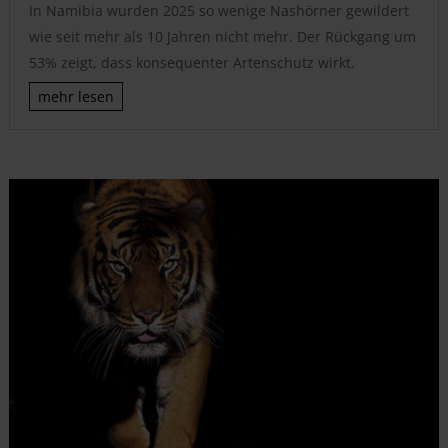
In Namibia wurden 2025 so wenige Nashörner gewildert
wie seit mehr als 10 Jahren nicht mehr. Der Rückgang um
53% zeigt, dass konsequenter Artenschutz wirkt.
mehr lesen