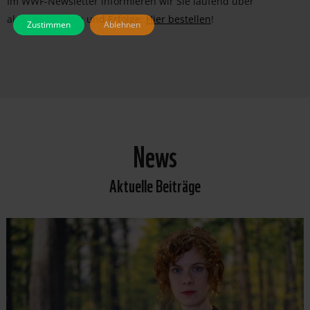
Im WWF-Newsletter informieren wir Sie laufend über
aktuelle Projekte und Erfolge:
Hier bestellen
!
Zustimmen
Ablehnen
News
Aktuelle Beiträge