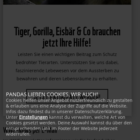
Tiger, Gorilla, Eisbär & Co brauchen
jetzt Ihre Hilfe!
Leisten Sie einen wichtigen Beitrag zum Schutz
bedrohter Tierarten. Unterstützen Sie uns dabei,
faszinierende Lebewesen vor dem Aussterben zu
bewahren und deren Lebensräume zu erhalten.
PANDAS LIEBEN COOKIES, WIR AUCH!
Cookies helfen unser Angebot nutzerfreundlich zu gestalten
JETZT PATIN/PATE WERDEN!
& erlauben uns eine Analyse der Zugriffe auf die Website.
Infos dazu findest du in unserer Datenschutzerklärung.
Unter
Einstellungen
kannst du verwalten, welche Art von
Cookies gesetzt werden. Deine Auswahl kannst du über den
WWF-News per E-Mail
entsprechenden Link im Footer der Website jederzeit
widerrufen.