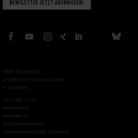
NEWSLETTER JETZT ABONNIEREN!
WWF Österreich
Leopold-Moses-Gasse 4/2/40A
A-1020 Wien
+43 1 488 17 – 0
wwf@wwf.at
www.wwf.at
WWF Spendenkonto
Umweltverband WWF Österreich