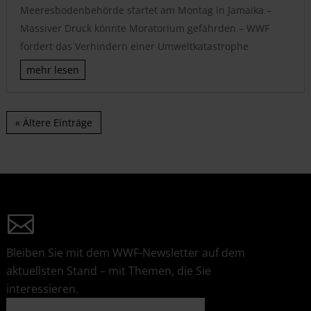
Meeresbodenbehörde startet am Montag in Jamaika –
Massiver Druck könnte Moratorium gefährden – WWF
fordert das Verhindern einer Umweltkatastrophe
mehr lesen
« Ältere Einträge
Bleiben Sie mit dem WWF-Newsletter auf dem
aktuellsten Stand – mit Themen, die Sie
interessieren.