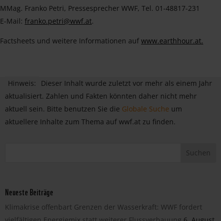
MMag. Franko Petri, Pressesprecher WWF, Tel. 01-48817-231
E-Mail:
franko.petri@wwf.at
.
Factsheets und weitere Informationen auf
www.earthhour.at.
Hinweis:
Dieser Inhalt wurde zuletzt vor mehr als einem Jahr
aktualisiert. Zahlen und Fakten könnten daher nicht mehr
aktuell sein. Bitte benutzen Sie die
Globale Suche
um
aktuellere Inhalte zum Thema auf wwf.at zu finden.
Neueste Beiträge
Klimakrise offenbart Grenzen der Wasserkraft: WWF fordert
vielfältigen Energiemix statt weiterer Flussverbauung
6. August