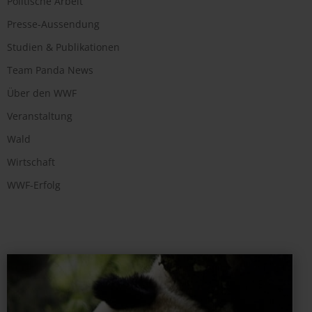
Politische Arbeit
Presse-Aussendung
Studien & Publikationen
Team Panda News
Über den WWF
Veranstaltung
Wald
Wirtschaft
WWF-Erfolg