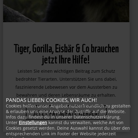
Tiger, Gorilla, Eisbär & Co brauchen
jetzt Ihre Hilfe!
Leisten Sie einen wichtigen Beitrag zum Schutz
bedrohter Tierarten. Unterstützen Sie uns dabei,
faszinierende Lebewesen vor dem Aussterben zu
PANDAS LIEBEN COOKIES, WIR AUCH!
bewahren und deren Lebensräume zu erhalten.
Cookies helfen unser Angebot nutzerfreundlich zu gestalten
& erlauben uns eine Analyse der Zugriffe auf die Website.
Infos dazu findest du in unserer Datenschutzerklärung.
JETZT PATIN/PATE WERDEN!
Unter
Einstellungen
kannst du verwalten, welche Art von
Cookies gesetzt werden. Deine Auswahl kannst du über den
entsprechenden Link im Footer der Website jederzeit