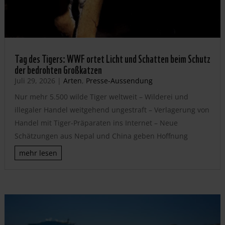
Tag des Tigers: WWF ortet Licht und Schatten beim Schutz
der bedrohten Großkatzen
Juli 29, 2026
|
Arten
,
Presse-Aussendung
Nur mehr 5.500 wilde Tiger weltweit – Wilderei und
illegaler Handel weitgehend ungestraft – Verlagerung von
Handel mit Tiger-Präparaten ins Internet – Neue
Schätzungen aus Nepal und China geben Hoffnung
mehr lesen