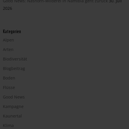
Good News: Nashorn-Wilderei in Namibia geht zurück
30. Juli
2026
Kategorien
Alpen
Arten
Biodiversität
Blogbeitrag
Boden
Flüsse
Good News
Kampagne
Kaunertal
Klima