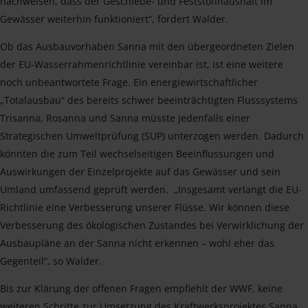
nachweisen, dass der Geschiebe- und Feststoffhaushalt im
Gewässer weiterhin funktioniert“, fordert Walder.
Ob das Ausbauvorhaben Sanna mit den übergeordneten Zielen
der EU-Wasserrahmenrichtlinie vereinbar ist, ist eine weitere
noch unbeantwortete Frage. Ein energiewirtschaftlicher
„Totalausbau“ des bereits schwer beeinträchtigten Flusssystems
Trisanna, Rosanna und Sanna müsste jedenfalls einer
Strategischen Umweltprüfung (SUP) unterzogen werden. Dadurch
könnten die zum Teil wechselseitigen Beeinflussungen und
Auswirkungen der Einzelprojekte auf das Gewässer und sein
Umland umfassend geprüft werden. „Insgesamt verlangt die EU-
Richtlinie eine Verbesserung unserer Flüsse. Wir können diese
Verbesserung des ökologischen Zustandes bei Verwirklichung der
Ausbaupläne an der Sanna nicht erkennen – wohl eher das
Gegenteil“, so Walder.
Bis zur Klärung der offenen Fragen empfiehlt der WWF, keine
weiteren Schritte zur Umsetzung des Kraftwerksprojektes Sanna