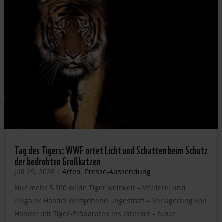
Tag des Tigers: WWF ortet Licht und Schatten beim Schutz
der bedrohten Großkatzen
Juli 29, 2026
|
Arten
,
Presse-Aussendung
Nur mehr 5.500 wilde Tiger weltweit – Wilderei und
illegaler Handel weitgehend ungestraft – Verlagerung von
Handel mit Tiger-Präparaten ins Internet – Neue