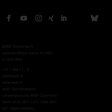
WWF Österreich
Leopold-Moses-Gasse 4/2/40A
A-1020 Wien
+43 1 488 17 – 0
wwf@wwf.at
www.wwf.at
WWF Spendenkonto
Umweltverband WWF Österreich
IBAN: AT26 2011 1291 1268 3901
BIC: GIBAATWWXXX