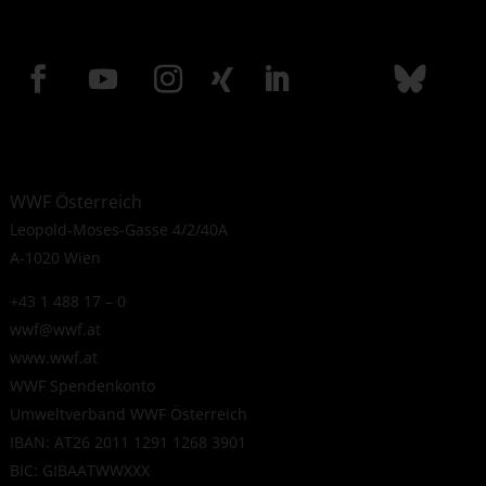
WWF Österreich
Leopold-Moses-Gasse 4/2/40A
A-1020 Wien
+43 1 488 17 – 0
wwf@wwf.at
www.wwf.at
WWF Spendenkonto
Umweltverband WWF Österreich
IBAN: AT26 2011 1291 1268 3901
BIC: GIBAATWWXXX