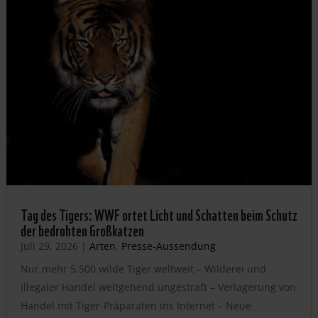
Tag des Tigers: WWF ortet Licht und Schatten beim Schutz
der bedrohten Großkatzen
Juli 29, 2026
|
Arten
,
Presse-Aussendung
Nur mehr 5.500 wilde Tiger weltweit – Wilderei und
illegaler Handel weitgehend ungestraft – Verlagerung von
Handel mit Tiger-Präparaten ins Internet – Neue