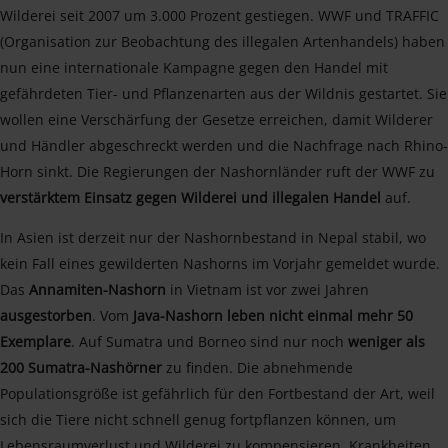
Wilderei seit 2007 um 3.000 Prozent gestiegen. WWF und TRAFFIC
(Organisation zur Beobachtung des illegalen Artenhandels) haben
nun eine internationale Kampagne gegen den Handel mit
gefährdeten Tier- und Pflanzenarten aus der Wildnis gestartet. Sie
wollen eine Verschärfung der Gesetze erreichen, damit Wilderer
und Händler abgeschreckt werden und die Nachfrage nach Rhino-
Horn sinkt. Die Regierungen der Nashornländer ruft der WWF zu
verstärktem Einsatz gegen Wilderei und illegalen Handel
auf.
In Asien ist derzeit nur der Nashornbestand in Nepal stabil, wo
kein Fall eines gewilderten Nashorns im Vorjahr gemeldet wurde.
Das
Annamiten-Nashorn
in Vietnam ist vor zwei Jahren
ausgestorben
. Vom
Java-Nashorn leben nicht einmal mehr 50
Exemplare
. Auf Sumatra und Borneo sind nur noch
weniger als
200 Sumatra-Nashörner
zu finden. Die abnehmende
Populationsgröße ist gefährlich für den Fortbestand der Art, weil
sich die Tiere nicht schnell genug fortpflanzen können, um
Lebensraumverlust und Wilderei zu kompensieren. Krankheiten,