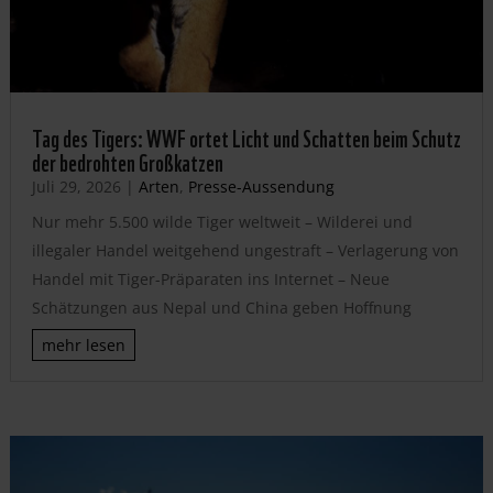
Tag des Tigers: WWF ortet Licht und Schatten beim Schutz
der bedrohten Großkatzen
Juli 29, 2026
|
Arten
,
Presse-Aussendung
Nur mehr 5.500 wilde Tiger weltweit – Wilderei und
illegaler Handel weitgehend ungestraft – Verlagerung von
Handel mit Tiger-Präparaten ins Internet – Neue
Schätzungen aus Nepal und China geben Hoffnung
mehr lesen