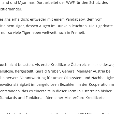
hailand und Myanmar. Dort arbeitet der WWF für den Schutz des
ldtierhandel.
designs erhältlich: entweder mit einem Pandababy, dem vom
 einem Tiger, dessen Augen im Dunkeln leuchten. Die Tigerkarte
 nur so viele Tiger leben weltweit noch in Freiheit.
uch nicht belasten. Als erste Kreditkarte Österreichs ist sie desw
llulose, hergestellt. Gerald Gruber, General Manager Austria bei
ekts hervor: „Verantwortung für unser Ökosystem und Nachhaltigke
novationsfähigkeit im bargeldlosen Bezahlen. In der Kooperation m
ntstanden, das es einerseits in dieser Form in Österreich bisher
 Standards und Funktionalitäten einer MasterCard Kreditkarte