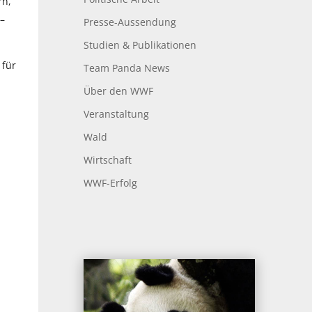
rn,
–
Presse-Aussendung
Studien & Publikationen
 für
Team Panda News
,
Über den WWF
Veranstaltung
Wald
Wirtschaft
WWF-Erfolg