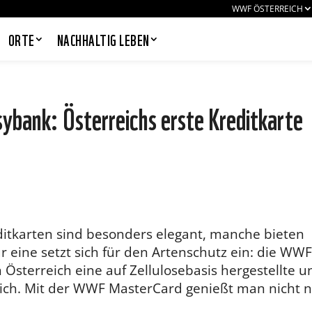
WWF ÖSTERREICH
ORTE
NACHHALTIG LEBEN
bank: Österreichs erste Kreditkarte
PANDAS LIEBEN COOKIES, WIR
AUCH!
Cookies helfen unser Angebot
nutzerfreundlich zu gestalten & erlauben
uns eine Analyse der Zugriffe auf die
Website. Infos dazu findest du in unserer
Datenschutzerklärung. Unter
itkarten sind besonders elegant, manche bieten
Einstellungen
kannst du verwalten,
r eine setzt sich für den Artenschutz ein: die WWF
welche Art von Cookies gesetzt werden.
Deine Auswahl kannst du über den
 Österreich eine auf Zellulosebasis hergestellte u
entsprechenden Link im Footer der
lich. Mit der WWF MasterCard genießt man nicht 
Website jederzeit widerrufen.