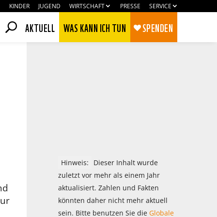
KINDER
JUGEND
WIRTSCHAFT
PRESSE
SERVICE
AKTUELL
WAS KANN ICH TUN
SPENDEN
Hinweis:
Dieser Inhalt wurde
zuletzt vor mehr als einem Jahr
nd
aktualisiert. Zahlen und Fakten
Zustimmen
Ablehnen
nur
könnten daher nicht mehr aktuell
sein. Bitte benutzen Sie die
Globale