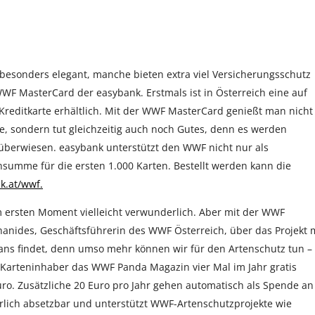
besonders elegant, manche bieten extra viel Versicherungsschutz
 WWF MasterCard der easybank. Erstmals ist in Österreich eine auf
 Kreditkarte erhältlich. Mit der WWF MasterCard genießt man nicht
rte, sondern tut gleichzeitig auch noch Gutes, denn es werden
überwiesen. easybank unterstützt den WWF nicht nur als
summe für die ersten 1.000 Karten. Bestellt werden kann die
.at/wwf.
 im ersten Moment vielleicht verwunderlich. Aber mit der WWF
ohanides, Geschäftsführerin des WWF Österreich, über das Projekt 
 Fans findet, denn umso mehr können wir für den Artenschutz tun –
arteninhaber das WWF Panda Magazin vier Mal im Jahr gratis
Euro. Zusätzliche 20 Euro pro Jahr gehen automatisch als Spende an
rlich absetzbar und unterstützt WWF-Artenschutzprojekte wie