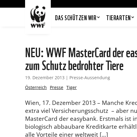
DAS SCHÜTZEN WIR
TIERARTEN
NEU: WWF MasterCard der easy
zum Schutz bedrohter Tiere
19. Dezember 2013
|
Presse-Aussendung
Österreich
Presse
Tiger
Wien, 17. Dezember 2013 – Manche Kred
extra viel Versicherungsschutz – aber nu
MasterCard der easybank. Erstmals ist in
biologisch abbaubare Kreditkarte erhält
alle Vorteile einer weltweit […]