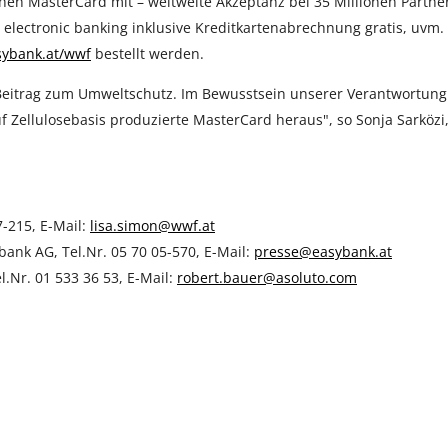
chen MasterCard mit – weltweite Akzeptanz bei 35 Millionen Partne
lectronic banking inklusive Kreditkartenabrechnung gratis, uvm. 
ybank.at/wwf
bestellt werden.
Beitrag zum Umweltschutz. Im Bewusstsein unserer Verantwortung
Zellulosebasis produzierte MasterCard heraus", so Sonja Sarközi
7-215, E-Mail:
lisa.simon@wwf.at
k AG, Tel.Nr. 05 70 05-570, E-Mail:
presse@easybank.at
l.Nr. 01 533 36 53, E-Mail:
robert.bauer@asoluto.com