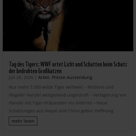
Tag des Tigers: WWF ortet Licht und Schatten beim Schutz
der bedrohten Großkatzen
Juli 29, 2026
|
Arten
,
Presse-Aussendung
Nur mehr 5.500 wilde Tiger weltweit – Wilderei und
illegaler Handel weitgehend ungestraft – Verlagerung von
Handel mit Tiger-Präparaten ins Internet – Neue
Schätzungen aus Nepal und China geben Hoffnung
mehr lesen