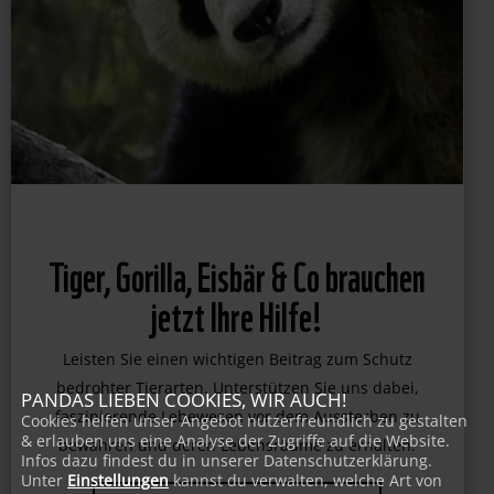
Tiger, Gorilla, Eisbär & Co brauchen
jetzt Ihre Hilfe!
Leisten Sie einen wichtigen Beitrag zum Schutz
bedrohter Tierarten. Unterstützen Sie uns dabei,
PANDAS LIEBEN COOKIES, WIR AUCH!
faszinierende Lebewesen vor dem Aussterben zu
Cookies helfen unser Angebot nutzerfreundlich zu gestalten
& erlauben uns eine Analyse der Zugriffe auf die Website.
bewahren und deren Lebensräume zu erhalten.
Infos dazu findest du in unserer Datenschutzerklärung.
Unter
Einstellungen
kannst du verwalten, welche Art von