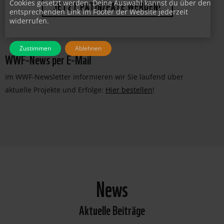
Cookies gesetzt werden. Deine Auswahl kannst du über den
JETZT PATIN/PATE WERDEN!
entsprechenden Link im Footer der Website jederzeit
widerrufen.
Zustimmen
Ablehnen
WWF-News per E-Mail
Im WWF-Newsletter informieren wir Sie laufend über
aktuelle Projekte und Erfolge:
Hier bestellen
!
News
Aktuelle Beiträge