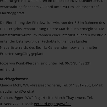
Erfahrungen mit Weidetieren im Nationalpark Neusiedler See. Die
Veranstaltung findet am 28. April um 17:00 im Schlossgasthof
Marchegg statt.
Die Einrichtung der Pferdeweide wird von der EU im Rahmen des
LIFE+ Projekts Renaturierung Untere March-Auen ermöglicht. Die
Infrastruktur wurde im Rahmen einer interdisziplinären Vorstudie
unter der Beteiligung der Fachabteilungen des Landes
Niederösterreich, des Bezirks Gänserndorf, sowie namhafter
Experten sorgfältig geplant.
Fotos von Konik-Pferden: sind unter Tel. 0676/83 488 231
erhältlich
Rückfragehinweis:
Claudia Mohl, WWF-Pressesprecherin, Tel. 01/48817-250, E-Mail:
claudia.mohl@wwf.at
Gerhard Egger, WWF-Projektleiter March-Thaya-Auen, Tel.
01/48817272, E-Mail:
gerhard.egger@wwf.at