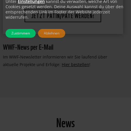
Unter
Einstellungen
kannst du verwalten, welche Art von
Cookies gesetzt werden. Deine Auswahl kannst du über den
bewahren und deren Lebensräume zu erhalten.
entsprechenden Link im Footer der Website jederzeit
widerrufen.
JETZT PATIN/PATE WERDEN!
Zustimmen
Ablehnen
WWF-News per E-Mail
Im WWF-Newsletter informieren wir Sie laufend über
aktuelle Projekte und Erfolge:
Hier bestellen
!
News