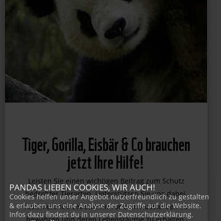
Tiger, Gorilla, Eisbär & Co brauchen
jetzt Ihre Hilfe!
PANDAS LIEBEN COOKIES, WIR AUCH!
Leisten Sie einen wichtigen Beitrag zum Schutz
Cookies helfen unser Angebot nutzerfreundlich zu gestalten
& erlauben uns eine Analyse der Zugriffe auf die Website.
bedrohter Tierarten. Unterstützen Sie uns dabei,
Infos dazu findest du in unserer Datenschutzerklärung.
faszinierende Lebewesen vor dem Aussterben zu