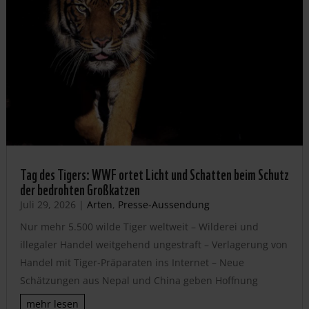
Tag des Tigers: WWF ortet Licht und Schatten beim Schutz
der bedrohten Großkatzen
Juli 29, 2026
|
Arten
,
Presse-Aussendung
Nur mehr 5.500 wilde Tiger weltweit – Wilderei und
illegaler Handel weitgehend ungestraft – Verlagerung von
Handel mit Tiger-Präparaten ins Internet – Neue
Schätzungen aus Nepal und China geben Hoffnung
mehr lesen