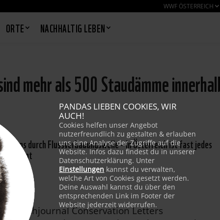
WWF ÖSTERREICH
ORTE
NACHHALTIG LEBEN
ind mehr als 500 Staudämme innerhal
PANDAS LIEBEN COOKIES, WIR
AUCH!
Cookies helfen unser Angebot
nutzerfreundlich zu gestalten & erlauben
erbens durch Flussverbauungswelle – In Österreich ist fast jedes
uns eine Analyse der Zugriffe auf die
et geplant
Website. Infos dazu findest du in unserer
Datenschutzerklärung. Unter
Einstellungen
kannst du verwalten,
welche Art von Cookies gesetzt werden.
Deine Auswahl kannst du über den
entsprechenden Link im Footer der
Website jederzeit widerrufen.
, im Fachjournal Conservation Letters