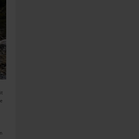
it
de
en