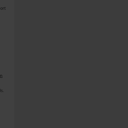
ort
in
s.