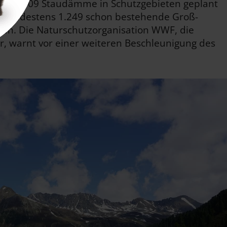
eltweit 509 Staudämme in Schutzgebieten geplant
 es mindestens 1.249 schon bestehende Groß-
en. Die Naturschutzorganisation WWF, die
ar, warnt vor einer weiteren Beschleunigung des