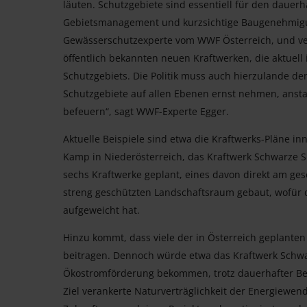
läuten. Schutzgebiete sind essentiell für den dauerha
Gebietsmanagement und kurzsichtige Baugenehmigung
Gewässerschutzexperte vom WWF Österreich, und ver
öffentlich bekannten neuen Kraftwerken, die aktuell i
Schutzgebiets. Die Politik muss auch hierzulande de
Schutzgebiete auf allen Ebenen ernst nehmen, ansta
befeuern“, sagt WWF-Experte Egger.
Aktuelle Beispiele sind etwa die Kraftwerks-Pläne 
Kamp in Niederösterreich, das Kraftwerk Schwarze Su
sechs Kraftwerke geplant, eines davon direkt am ges
streng geschützten Landschaftsraum gebaut, wofür 
aufgeweicht hat.
Hinzu kommt, dass viele der in Österreich geplante
beitragen. Dennoch würde etwa das Kraftwerk Schwa
Ökostromförderung bekommen, trotz dauerhafter Be
Ziel verankerte Naturverträglichkeit der Energiewe