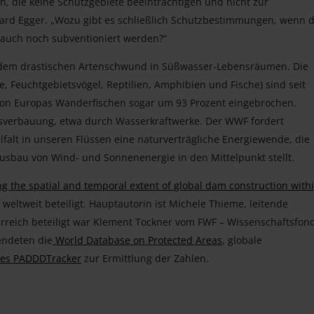
n, die keine Schutzgebiete beeinträchtigen und nicht zur
hard Egger. „Wozu gibt es schließlich Schutzbestimmungen, wenn d
 auch noch subventioniert werden?“
r dem drastischen Artenschwund in Süßwasser-Lebensräumen. Die
, Feuchtgebietsvögel, Reptilien, Amphibien und Fische) sind seit
von Europas Wanderfischen sogar um 93 Prozent eingebrochen.
ssverbauung, etwa durch Wasserkraftwerke. Der WWF fordert
falt in unseren Flüssen eine naturverträgliche Energiewende, die
sbau von Wind- und Sonnenenergie in den Mittelpunkt stellt.
 the spatial and temporal extent of global dam construction with
eltweit beteiligt. Hauptautorin ist Michele Thieme, leitende
reich beteiligt war Klement Tockner vom FWF – Wissenschaftsfond
endeten die
World Database on Protected Areas
, globale
des PADDDTracker
zur Ermittlung der Zahlen.