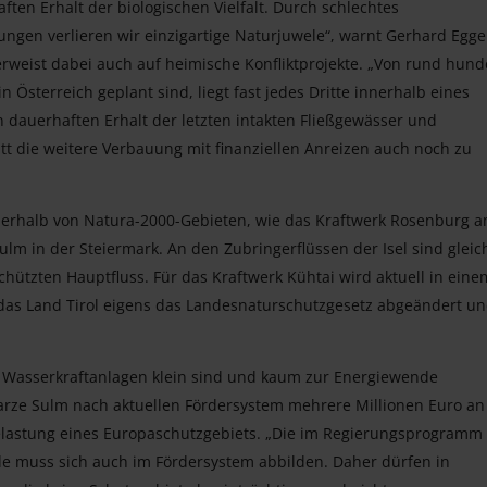
ften Erhalt der biologischen Vielfalt. Durch schlechtes
en verlieren wir einzigartige Naturjuwele“, warnt Gerhard Egge
weist dabei auch auf heimische Konfliktprojekte. „Von rund hund
n Österreich geplant sind, liegt fast jedes Dritte innerhalb eines
n dauerhaften Erhalt der letzten intakten Fließgewässer und
tt die weitere Verbauung mit finanziellen Anreizen auch noch zu
innerhalb von Natura-2000-Gebieten, wie das Kraftwerk Rosenburg 
lm in der Steiermark. An den Zubringerflüssen der Isel sind gleic
chützten Hauptfluss. Für das Kraftwerk Kühtai wird aktuell in eine
das Land Tirol eigens das Landesnaturschutzgesetz abgeändert u
n Wasserkraftanlagen klein sind und kaum zur Energiewende
rze Sulm nach aktuellen Fördersystem mehrere Millionen Euro an
lastung eines Europaschutzgebiets. „Die im Regierungsprogramm 
nde muss sich auch im Fördersystem abbilden. Daher dürfen in