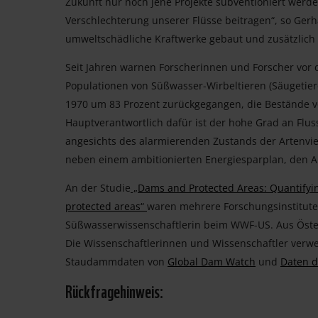
Zukunft nur noch jene Projekte subventioniert werde
Verschlechterung unserer Flüsse beitragen“, so Ger
umweltschädliche Kraftwerke gebaut und zusätzlich
Seit Jahren warnen Forscherinnen und Forscher vo
Populationen von Süßwasser-Wirbeltieren (Säugetiere
1970 um 83 Prozent zurückgegangen, die Bestände 
Hauptverantwortlich dafür ist der hohe Grad an Flu
angesichts des alarmierenden Zustands der Artenviel
neben einem ambitionierten Energiesparplan, den Au
An der Studie
„Dams and Protected Areas: Quantifying
protected areas“
waren mehrere Forschungsinstitute w
Süßwasserwissenschaftlerin beim WWF-US. Aus Öster
Die Wissenschaftlerinnen und Wissenschaftler verw
Staudammdaten von
Global Dam Watch
und
Daten 
Rückfragehinweis: