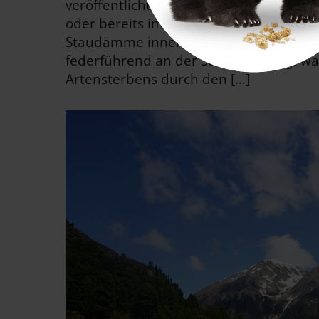
veröffentlichten Studie sind aktuell w
oder bereits im Bau. Gleichzeitig gibt
Staudämme innerhalb von Schutzgebiet
federführend an der Studie beteiligt w
Artensterbens durch den […]