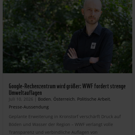
Google-Rechenzentrum wird größer: WWF fordert strenge
Umweltauflagen
Juli 10, 2026
|
Boden
,
Österreich
,
Politische Arbeit
,
Presse-Aussendung
Geplante Erweiterung in Kronstorf verschärft Druck auf
Böden und Wasser der Region – WWF verlangt volle
Transparenz und verbindliche Auflagen von