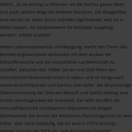
liefern. „Es ist wichtig zu erfahren, wo die Gorillas genau leben
und auch, welche Wege die Wilderer benutzen. Die Berggorillas
sind derzeit vor allem durch indirekte Jagd bedroht, weil sie in
Fallen tappen, die beispielsweise für Antilopen ausgelegt
wurden“, erklärt Scattolin.
Neben Lebensraumverlust und Bejagung, macht den Tieren das
Bevölkerungswachstum verbunden mit dem Ausbau der
Rohstoffindustrie und der industriellen Landwirtschaft zu
schaffen. Zwischen den 1990er Jahren und 2005 fielen den
schrecklichen Ebola-Ausbrüchen in Gabun und im Kongo auch
tausende Schimpansen und Gorillas zum Opfer. Die 98-prozentige
Übereinstimmung der DNA von Mensch und Gorilla bedingt eine
leichte Übertragbarkeit der Krankheit. Der WWF beziffert die
zentralafrikanische Schimpansen-Population mit einigen
Zehntausend. Die Anzahl der Westlichen Flachlandgorillas ist zwar
höher, aber stark rückläufig. Die Art wird in CITES-Anhang I
gelistet und von der IUCN als "vom Aussterben bedroht"