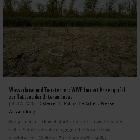
Wasserkrise und Tiersterben: WWF fordert Krisengipfel
zur Rettung der Unteren Lobau
Juli 27, 2026
|
Österreich
,
Politische Arbeit
,
Presse-
Aussendung
Bürgermeister, Umweltstadträtin und Umweltminister
sollen Sofortmaßnahmen gegen die Wasserkrise
vereinbaren – Weiteres Zuschauen wäre völlig