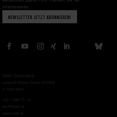
aktuellsten Stand – mit Themen, die Sie
interessieren.
NEWSLETTER JETZT ABONNIEREN!
WWF Österreich
Leopold-Moses-Gasse 4/2/40A
A-1020 Wien
+43 1 488 17 – 0
wwf@wwf.at
www.wwf.at