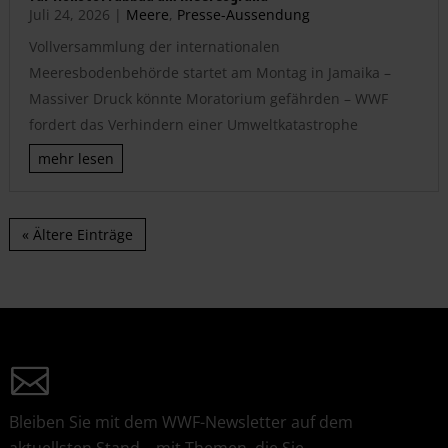
Juli 24, 2026
|
Meere
,
Presse-Aussendung
Vollversammlung der internationalen
Meeresbodenbehörde startet am Montag in Jamaika –
Massiver Druck könnte Moratorium gefährden – WWF
fordert das Verhindern einer Umweltkatastrophe
mehr lesen
« Ältere Einträge
Bleiben Sie mit dem WWF-Newsletter auf dem