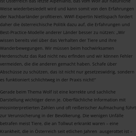
ist Österreich das letzte Alpenland, das vom Wolf auf natürliche
Weise wiederbesiedelt wird und kann somit von den Erfahrungen
der Nachbarländer profitieren. WWF-Expertin Nietlispach fordert
daher die österreichische Politik dazu auf, die Erfahrungen und
Best-Practice-Modelle anderer Länder besser zu nützen: „Wir
wissen bereits viel über das Verhalten der Tiere und ihre
Wanderbewegungen. Wir müssen beim hochwirksamen
Herdenschutz das Rad nicht neu erfinden und wir können Fehler
vermeiden, die die anderen gemacht haben. Schafe über
Abschüsse zu schützen, das ist nicht nur gesetzeswidrig, sondern
es funktioniert schlichtweg in der Praxis nicht!“
Gerade beim Thema Wolf ist eine korrekte und sachliche
Darstellung wichtiger denn je. Oberflächliche Information mit
missinterpretierten Zahlen und oft reißerischer Aufmachung führt
zur Verunsicherung in der Bevölkerung. Die wenigen Unfälle
betrafen meist Tiere, die an Tollwut erkrankt waren – eine
Krankheit, die in Österreich seit etlichen Jahren ausgerottet ist –