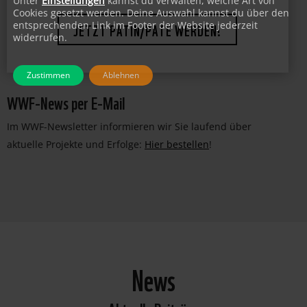
Unter
Einstellungen
kannst du verwalten, welche Art von
Cookies gesetzt werden. Deine Auswahl kannst du über den
entsprechenden Link im Footer der Website jederzeit
JETZT PATIN/PATE WERDEN!
widerrufen.
Zustimmen
Ablehnen
WWF-News per E-Mail
Im WWF-Newsletter informieren wir Sie laufend über
aktuelle Projekte und Erfolge:
Hier bestellen
!
News