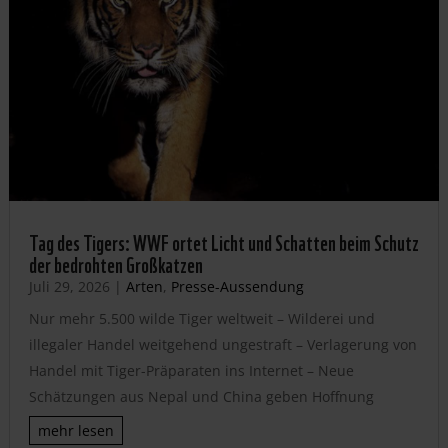
Tag des Tigers: WWF ortet Licht und Schatten beim Schutz
der bedrohten Großkatzen
Juli 29, 2026
|
Arten
,
Presse-Aussendung
Nur mehr 5.500 wilde Tiger weltweit – Wilderei und
illegaler Handel weitgehend ungestraft – Verlagerung von
Handel mit Tiger-Präparaten ins Internet – Neue
Schätzungen aus Nepal und China geben Hoffnung
mehr lesen