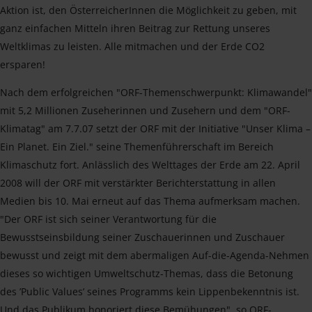
Aktion ist, den ÖsterreicherInnen die Möglichkeit zu geben, mit
ganz einfachen Mitteln ihren Beitrag zur Rettung unseres
Weltklimas zu leisten. Alle mitmachen und der Erde CO2
ersparen!
Nach dem erfolgreichen "ORF-Themenschwerpunkt: Klimawandel"
mit 5,2 Millionen Zuseherinnen und Zusehern und dem "ORF-
Klimatag" am 7.7.07 setzt der ORF mit der Initiative "Unser Klima –
Ein Planet. Ein Ziel." seine Themenführerschaft im Bereich
Klimaschutz fort. Anlässlich des Welttages der Erde am 22. April
2008 will der ORF mit verstärkter Berichterstattung in allen
Medien bis 10. Mai erneut auf das Thema aufmerksam machen.
"Der ORF ist sich seiner Verantwortung für die
Bewusstseinsbildung seiner Zuschauerinnen und Zuschauer
bewusst und zeigt mit dem abermaligen Auf-die-Agenda-Nehmen
dieses so wichtigen Umweltschutz-Themas, dass die Betonung
des ’Public Values’ seines Programms kein Lippenbekenntnis ist.
Und das Publikum honoriert diese Bemühungen", so ORF-