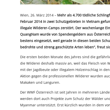
Wien, 26. März 2014 –
Mehr als 4.700 tödliche Schlin
Februar 2014 in zwei Schutzgebieten in Vietnam gef
illegale Wilderer-Camps zerstört. Der wochenlange E
QuangNam wurde von Spendengeldern aus Österreich fi
bestens eingesetzt, weil gerade in diesen beiden Sch
bedrohte und streng geschützte Arten leben“, freut si
Die ersten beiden Monate des Jahres sind die gefährli
die Wilderei deshalb massiv an, weil das Fleisch von W
mit der Jagdbeute oder illegalem Holzeinschlag in d
Aktion gegen die professionellen Wilderer wurden auc
Makaken und Languren.
Der WWF Österreich ist seit Jahren in mehreren Länd
werden dort auch Projekte zum Schutz der Wälder und
Myanmar unterstützt. Erst kürzlich wurden in dem v