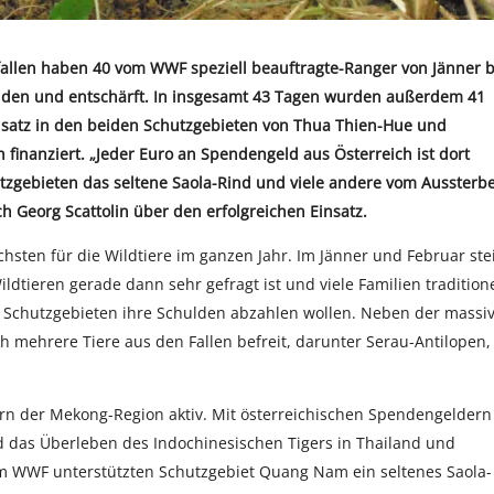
gfallen haben 40 vom WWF speziell beauftragte-Ranger von Jänner b
unden und entschärft. In insgesamt 43 Tagen wurden außerdem 41
insatz in den beiden Schutzgebieten von Thua Thien-Hue und
nanziert. „Jeder Euro an Spendengeld aus Österreich ist dort
utzgebieten das seltene Saola-Rind und viele andere vom Aussterb
ch Georg Scattolin über den erfolgreichen Einsatz.
chsten für die Wildtiere im ganzen Jahr. Im Jänner und Februar ste
ildtieren gerade dann sehr gefragt ist und viele Familien traditione
en Schutzgebieten ihre Schulden abzahlen wollen. Neben der massi
h mehrere Tiere aus den Fallen befreit, darunter Serau-Antilopen,
ern der Mekong-Region aktiv. Mit österreichischen Spendengeldern
 das Überleben des Indochinesischen Tigers in Thailand und
om WWF unterstützten Schutzgebiet Quang Nam ein seltenes Saola-