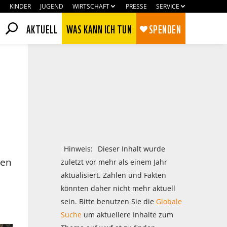
KINDER
JUGEND
WIRTSCHAFT
PRESSE
SERVICE
AKTUELL
WAS KANN ICH TUN
SPENDEN
Hinweis:
Dieser Inhalt wurde
den
zuletzt vor mehr als einem Jahr
aktualisiert. Zahlen und Fakten
könnten daher nicht mehr aktuell
Zustimmen
Ablehnen
sein. Bitte benutzen Sie die
Globale
Suche
um aktuellere Inhalte zum