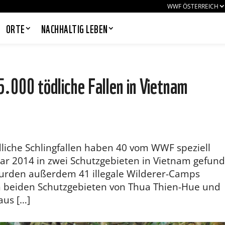
WWF ÖSTERREICH
ORTE
NACHHALTIG LEBEN
.000 tödliche Fallen in Vietnam
PANDAS LIEBEN COOKIES, WIR
AUCH!
Cookies helfen unser Angebot
nutzerfreundlich zu gestalten & erlauben
dliche Schlingfallen haben 40 vom WWF speziell
uns eine Analyse der Zugriffe auf die
Website. Infos dazu findest du in unserer
uar 2014 in zwei Schutzgebieten in Vietnam gefun
Datenschutzerklärung. Unter
wurden außerdem 41 illegale Wilderer-Camps
Einstellungen
kannst du verwalten,
welche Art von Cookies gesetzt werden.
en beiden Schutzgebieten von Thua Thien-Hue und
Deine Auswahl kannst du über den
us […]
entsprechenden Link im Footer der
Website jederzeit widerrufen.