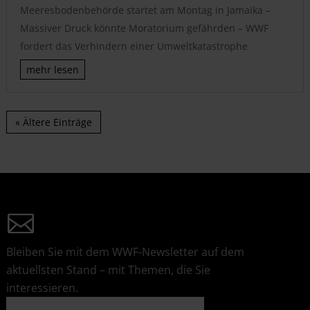
Meeresbodenbehörde startet am Montag in Jamaika –
Massiver Druck könnte Moratorium gefährden – WWF
fordert das Verhindern einer Umweltkatastrophe
mehr lesen
« Ältere Einträge
Bleiben Sie mit dem WWF-Newsletter auf dem
aktuellsten Stand – mit Themen, die Sie
interessieren.