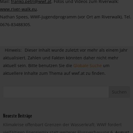
Mail:
franko.petri@wwf.at
. Fotos und Videos zum Riverwalk:
www.river-walk.eu
.
Nathan Spees, WWF-Jugendprogramm (vor Ort am Riverwalk), Tel.
0676-83488305.
Hinweis:
Dieser Inhalt wurde zuletzt vor mehr als einem Jahr
aktualisiert. Zahlen und Fakten könnten daher nicht mehr
aktuell sein. Bitte benutzen Sie die
Globale Suche
um
aktuellere Inhalte zum Thema auf wwf.at zu finden.
Neueste Beiträge
Klimakrise offenbart Grenzen der Wasserkraft: WWF fordert
vielfältigen Energiemix statt weiterer Flussverbauung
6. August