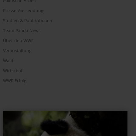
Politische Arbeit
Presse-Aussendung
Studien & Publikationen
Team Panda News
Über den WWF
Veranstaltung
Wald
Wirtschaft
WWF-Erfolg