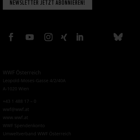
NEWSLETTER JETZT ABONNIEREN!
WWF Österreich
Leopold-Moses-Gasse 4/2/40A
A-1020 Wien
+43 1 488 17 – 0
wwf@wwf.at
www.wwf.at
WWF Spendenkonto
Umweltverband WWF Österreich