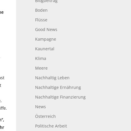
Blogbeitrag
Boden
he
Flüsse
Good News
Kampagne
Kaunertal
Klima
r
Meere
Nachhaltig Leben
ast
t
Nachhaltige Ernährung
-
Nachhaltige Finanzierung
,
News
ffe.
Österreich
n“,
Politische Arbeit
ehr