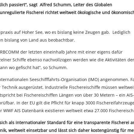
lich passiert“, sagt Alfred Schumm, Leiter des Globalen
nregulierte Fischerei richtet weltweit ökologische und ökonomisc
eipraxis auf Hoher See, wo es bislang keine Zeugen gab. Lediglich
en bislang von Land aus beobachtbar.
ORBCOMM der letzten eineinhalb Jahre mit einer eigens dafür
elner Schiffe ebenso nachvollzogen werden wie die Aktivitäten de
wann wo gefischt hat“, so Schumm.
 Internationalen Seeschifffahrts-Organisation (IMO) angenommen. F
r Technik ausgerüstet. Industrielle Fischereischiffe müssen weltwei
spricht bei Fischereischiffen Längen von über 30 Metern – ein AIS
fbar. In der EU gilt die Pflicht für knapp 3000 Fischereifahrzeuge
er WWF AIS Datenbank existieren weltweit etwa 27.000 Fischereischi
sich als internationaler Standard für eine transparente Fischerei a
hnik, weltweit einsetzbar und lässt sich daher kostengünstig für m