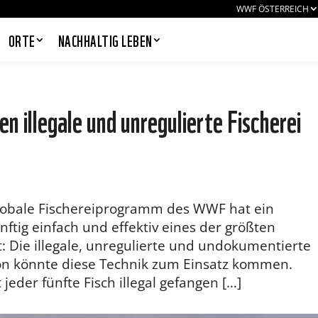
WWF ÖSTERREICH
ORTE
NACHHALTIG LEBEN
n illegale und unregulierte Fischerei
PANDAS LIEBEN COOKIES, WIR
AUCH!
Cookies helfen unser Angebot
nutzerfreundlich zu gestalten & erlauben
Globale Fischereiprogramm des WWF hat ein
uns eine Analyse der Zugriffe auf die
Website. Infos dazu findest du in unserer
ftig einfach und effektiv eines der größten
Datenschutzerklärung. Unter
 Die illegale, unregulierte und undokumentierte
Einstellungen
kannst du verwalten,
welche Art von Cookies gesetzt werden.
ion könnte diese Technik zum Einsatz kommen.
Deine Auswahl kannst du über den
jeder fünfte Fisch illegal gefangen […]
entsprechenden Link im Footer der
Website jederzeit widerrufen.