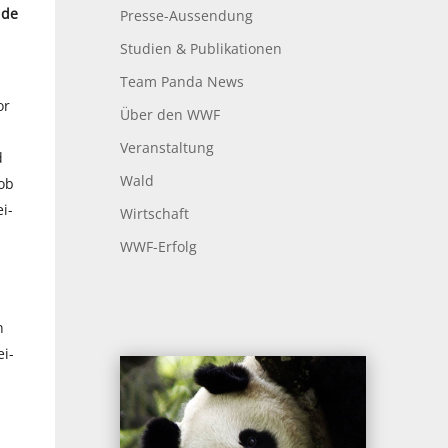
nde
Presse-Aussendung
Studien & Publikationen
Team Panda News
or
Über den WWF
Veranstaltung
d
Wald
 ob
i-
Wirtschaft
WWF-Erfolg
n
ei-