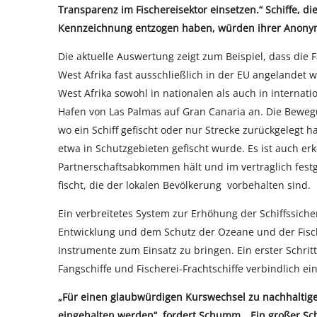
Transparenz im Fischereisektor einsetzen.“ Schiffe, di
Kennzeichnung entzogen haben, würden ihrer Anonym
Die aktuelle Auswertung zeigt zum Beispiel, dass die F
West Afrika fast ausschließlich in der EU angelandet 
West Afrika sowohl in nationalen als auch in interna
Hafen von Las Palmas auf Gran Canaria an. Die Beweg
wo ein Schiff gefischt oder nur Strecke zurückgelegt 
etwa in Schutzgebieten gefischt wurde. Es ist auch erk
Partnerschaftsabkommen hält und im vertraglich fest
fischt, die der lokalen Bevölkerung vorbehalten sind.
Ein verbreitetes System zur Erhöhung der Schiffssich
Entwicklung und dem Schutz der Ozeane und der Fischbe
Instrumente zum Einsatz zu bringen. Ein erster Schritt
Fangschiffe und Fischerei-Frachtschiffe verbindlich ei
„Für einen glaubwürdigen Kurswechsel zu nachhaltiger
eingehalten werden“, fordert Schumm. „Ein großer Schr