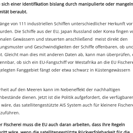
e sich einer Identifikation bislang durch manipulierte oder mangel
ität beraubt.
änge von 111 industriellen Schiffen unterschiedlicher Herkunft vor
wurden. Die Schiffe aus der EU, Japan Russland oder Korea fingen v
tionalen Gewässern und steuerten anschließend meist direkt den
ungsmuster und Geschwindigkeiten der Schiffe offenbaren, ob un
hat. Gleicht man dies mit anderen Daten ab, kann man überprüfen,
ennbar, ob sich ein EU-Fangschiff vor Westafrika an die EU Fischere
gelegten Fanggebiet fängt oder etwa schwarz in Küstengewässern
erheit auf den Meeren kann im Nebeneffekt der nachhaltigen
stände dienen. Jetzt ist die Politik aufgefordert, die verfügbare
 wäre, das satellitengestützte AIS System auch für kleinere Fischer
nzuführen.
 Fischerei muss die EU auch daran arbeiten, dass ihre Regeln
itt wäre, wenn die satellitengestützte Rückverfolgbarkeit für die