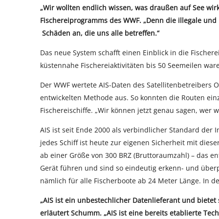
„Wir wollten endlich wissen, was draußen auf See wirk
Fischereiprogramms des WWF. „Denn die illegale und u
Schäden an, die uns alle betreffen.“
Das neue System schafft einen Einblick in die Fischer
küstennahe Fischereiaktivitäten bis 50 Seemeilen war
Der WWF wertete AIS-Daten des Satellitenbetreibers 
entwickelten Methode aus. So konnten die Routen einz
Fischereischiffe. „Wir können jetzt genau sagen, wer 
AIS ist seit Ende 2000 als verbindlicher Standard der
jedes Schiff ist heute zur eigenen Sicherheit mit diese
ab einer Größe von 300 BRZ (Bruttoraumzahl) – das ent
Gerät führen und sind so eindeutig erkenn- und überprü
nämlich für alle Fischerboote ab 24 Meter Länge. In d
„AIS ist ein unbestechlicher Datenlieferant und bietet 
erläutert Schumm. „AIS ist eine bereits etablierte Tec