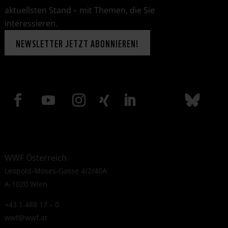
aktuellsten Stand – mit Themen, die Sie
interessieren.
NEWSLETTER JETZT ABONNIEREN!
WWF Österreich
Leopold-Moses-Gasse 4/2/40A
A-1020 Wien
+43 1 488 17 – 0
wwf@wwf.at