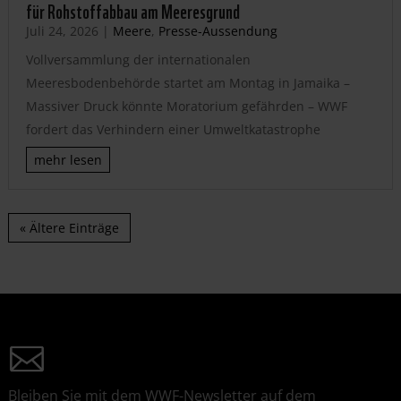
für Rohstoffabbau am Meeresgrund
Juli 24, 2026
|
Meere
,
Presse-Aussendung
Vollversammlung der internationalen
Meeresbodenbehörde startet am Montag in Jamaika –
Massiver Druck könnte Moratorium gefährden – WWF
fordert das Verhindern einer Umweltkatastrophe
mehr lesen
« Ältere Einträge
Bleiben Sie mit dem WWF-Newsletter auf dem