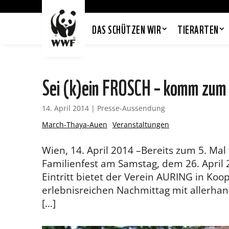
DAS SCHÜTZEN WIR
TIERARTEN
Sei (k)ein FROSCH – komm zu
14. April 2014
|
Presse-Aussendung
March-Thaya-Auen
Veranstaltungen
Wien, 14. April 2014 –Bereits zum 5. Ma
Familienfest am Samstag, dem 26. April 
Eintritt bietet der Verein AURING in Ko
erlebnisreichen Nachmittag mit allerha
[…]