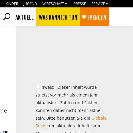
KINDER
JUGEND
WIRTSCHAFT
PRESSE
SERVICE
AKTUELL
WAS KANN ICH TUN
SPENDEN
Hinweis:
Dieser Inhalt wurde
zuletzt vor mehr als einem Jahr
aktualisiert. Zahlen und Fakten
che
könnten daher nicht mehr aktuell
Zustimmen
Ablehnen
sein. Bitte benutzen Sie die
Globale
Suche
um aktuellere Inhalte zum