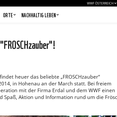
WWF ÖSTERREICH
ORTE
NACHHALTIG LEBEN
m "FROSCHzauber"!
PANDAS LIEBEN COOKIES, WIR
AUCH!
Cookies helfen unser Angebot
nutzerfreundlich zu gestalten & erlauben
l findet heuer das beliebte „FROSCHzauber“
uns eine Analyse der Zugriffe auf die
Website. Infos dazu findest du in unserer
2014, in Hohenau an der March statt. Bei freiem
Datenschutzerklärung. Unter
operation mit der Firma Erdal und dem WWF einen
Einstellungen
kannst du verwalten,
welche Art von Cookies gesetzt werden.
nd Spaß, Aktion und Information rund um die Frös
Deine Auswahl kannst du über den
entsprechenden Link im Footer der
Website jederzeit widerrufen.