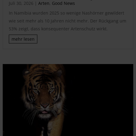
Juli 30, 2026
|
Arten
,
Good News
In Namibia wurden 2025 so wenige Nashörner gewildert
wie seit mehr als 10 Jahren nicht mehr. Der Rückgang um
53% zeigt, dass konsequenter Artenschutz wirkt.
mehr lesen