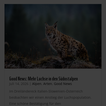
Good News: Mehr Luchse in den Südostalpen
Juli 14, 2026
|
Alpen
,
Arten
,
Good News
Im Dreiländereck Italien-Slowenien-Österreich
beobachten wir einen Anstieg der Luchspopulation.
Eine schöne Bestätigung für den