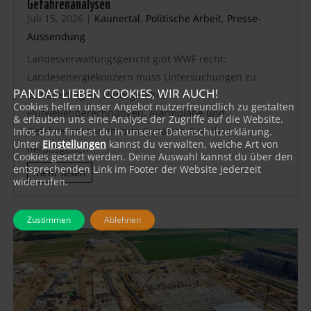
Gefahrenanalysen
Juli 15, 2026
|
Kaunertal
,
Politische Arbeit
,
Presse-
Aussendung
Landesverwaltungsgericht gibt WWF recht:
Landesenergiekonzern muss Untersuchungen zu
PANDAS LIEBEN COOKIES, WIR AUCH!
klimabedingten Naturgefahren,
Cookies helfen unser Angebot nutzerfreundlich zu gestalten
Flutwellenberechnungen, Alarmpläne und
& erlauben uns eine Analyse der Zugriffe auf die Website.
Gefahrenszenarien zum Gepatsch-Speicher
Infos dazu findest du in unserer Datenschutzerklärung.
Unter
Einstellungen
kannst du verwalten, welche Art von
herausgeben
Cookies gesetzt werden. Deine Auswahl kannst du über den
entsprechenden Link im Footer der Website jederzeit
mehr lesen
widerrufen.
Zustimmen
Ablehnen