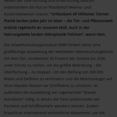
Neben der Überfischung und Erderhitzung bedroht
insbesondere die Flut an Plastikmüll Meeres- und
Küstenlebewesen massiv:
“Unfassbare elf Millionen Tonnen
Plastik landen jedes Jahr im Meer – die Tier- und Pflanzenwelt
erstickt regelrecht an unserem Müll. Auch in der
Nahrungskette landen Mikroplastik-Teilchen”, warnt Hein.
Die Umweltschutzorganisation WWF fordert daher eine
großflächige Ausweitung der weltweiten Meeresschutzgebiete
mit dem Ziel, mindestens 30 Prozent der Ozeane bis 2030
unter Schutz zu stellen, um die größte Bedrohung – die
Überfischung – zu stoppen. Um den Beifang von 300.000
Walen und Delfinen zu verhindern und die Meeressäuger auf
ihren Wander-Routen vor Schiffslärm zu schützen, ist
außerdem die Ausweitung von sogenannten “blauen
Korridoren” nötig, in denen die Tiere unbeschadet von
Fischerei und Schiffsverkehr wandern können. Zudem
braucht es international verbindliche Abkommen, um die