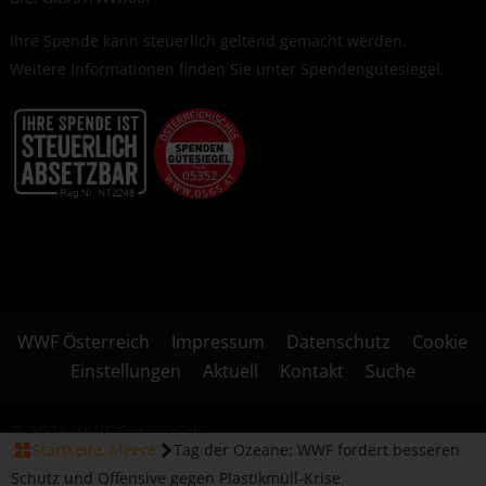
Ihre Spende kann steuerlich geltend gemacht werden.
Weitere Informationen finden Sie unter
Spendengütesiegel
.
WWF Österreich
Impressum
Datenschutz
Cookie
Einstellungen
Aktuell
Kontakt
Suche
© 2026 WWF Österreich
Startseite
Meere
Tag der Ozeane: WWF fordert besseren
Schutz und Offensive gegen Plastikmüll-Krise