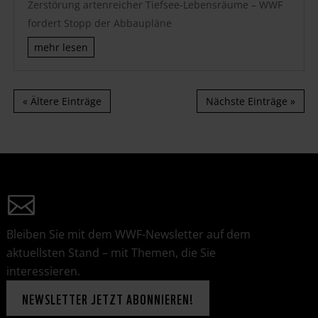
Zerstörung artenreicher Tiefsee-Lebensräume – WWF
fordert Stopp der Abbaupläne
mehr lesen
« Ältere Einträge
Nächste Einträge »
Bleiben Sie mit dem WWF-Newsletter auf dem
aktuellsten Stand – mit Themen, die Sie
interessieren.
NEWSLETTER JETZT ABONNIEREN!