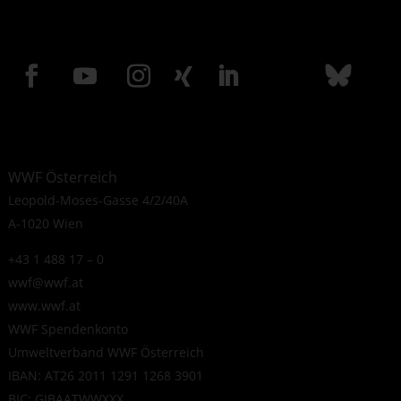
WWF Österreich
Leopold-Moses-Gasse 4/2/40A
A-1020 Wien
+43 1 488 17 – 0
wwf@wwf.at
www.wwf.at
WWF Spendenkonto
Umweltverband WWF Österreich
IBAN: AT26 2011 1291 1268 3901
BIC: GIBAATWWXXX