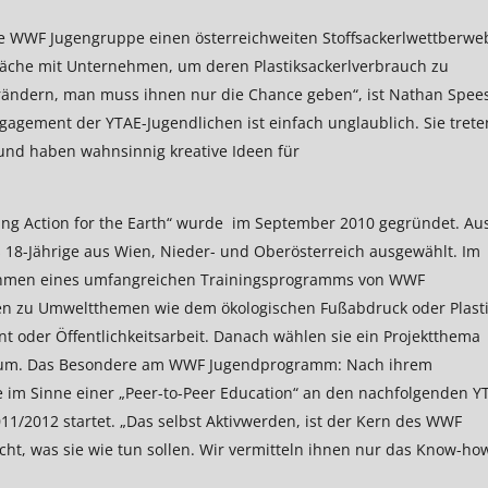
die WWF Jugengruppe einen österreichweiten Stoffsackerlwettberwe
räche mit Unternehmen, um deren Plastiksackerlverbrauch zu
rändern, man muss ihnen nur die Chance geben“, ist Nathan Spees
gement der YTAE-Jugendlichen ist einfach unglaublich. Sie trete
 und haben wahnsinnig kreative Ideen für
g Action for the Earth“ wurde im September 2010 gegründet. Au
 18-Jährige aus Wien, Nieder- und Oberösterreich ausgewählt. Im
 Rahmen eines umfangreichen Trainingsprogramms von WWF
en zu Umweltthemen wie dem ökologischen Fußabdruck oder Plast
 oder Öffentlichkeitsarbeit. Danach wählen sie ein Projektthema
en um. Das Besondere am WWF Jugendprogramm: Nach ihrem
e im Sinne einer „Peer-to-Peer Education“ an den nachfolgenden Y
11/2012 startet. „Das selbst Aktivwerden, ist der Kern des WWF
t, was sie wie tun sollen. Wir vermitteln ihnen nur das Know-ho