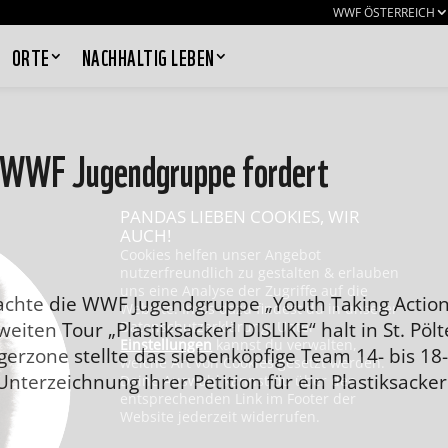
WWF ÖSTERREICH
ORTE
NACHHALTIG LEBEN
n: WWF Jugendgruppe fordert
PANDAS LIEBEN COOKIES, WIR
AUCH!
Cookies helfen unser Angebot
nutzerfreundlich zu gestalten & erlauben
uns eine Analyse der Zugriffe auf die
machte die WWF Jugendgruppe „Youth Taking Actio
Website. Infos dazu findest du in unserer
weiten Tour „Plastiksackerl DISLIKE“ halt in St. Pölt
Datenschutzerklärung. Unter
Einstellungen
kannst du verwalten,
erzone stellte das siebenköpfige Team 14- bis 18-
welche Art von Cookies gesetzt werden.
nterzeichnung ihrer Petition für ein Plastiksacker
Deine Auswahl kannst du über den
entsprechenden Link im Footer der
Website jederzeit widerrufen.