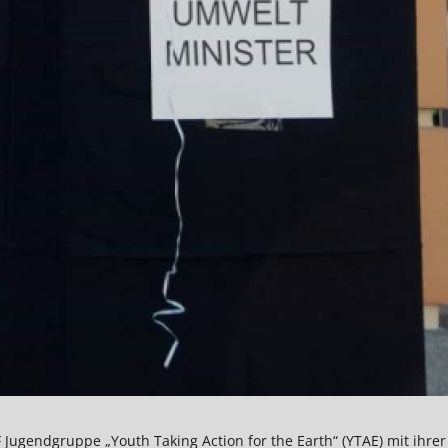
ugendgruppe „Youth Taking Action for the Earth“ (YTAE) mit ihrer