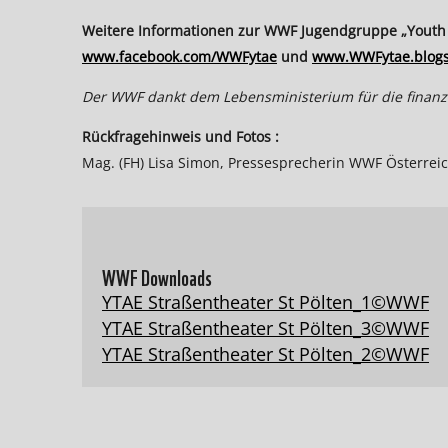
Weitere Informationen zur WWF Jugendgruppe „Youth T
www.facebook.com/WWFytae
und
www.WWFytae.blogs
Der WWF dankt dem Lebensministerium für die finanzie
Rückfragehinweis und Fotos :
Mag. (FH) Lisa Simon, Pressesprecherin WWF Österreic
WWF Downloads
YTAE Straßentheater St Pölten_1©WWF
YTAE Straßentheater St Pölten_3©WWF
YTAE Straßentheater St Pölten_2©WWF