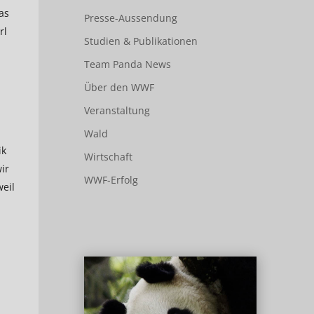
as
Presse-Aussendung
rl
Studien & Publikationen
Team Panda News
Über den WWF
Veranstaltung
Wald
ik
Wirtschaft
ir
WWF-Erfolg
weil