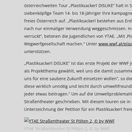
österreichweiten Tour „Plastiksackerl DISLIKE“ halt in
siebenköpfige Team 14- bis 18-Jähriger ihre Kampagne v
freies Österreich auf. „Plastiksackerl bestehen aus E
nach nur einmaliger Verwendung weggeschmissen. In Ö
verrückt“, betonen die Jugendlichen von YTAE. „Mit ‚Pla
Wegwerfgesellschaft machen.“ Unter
www.wwf.at/plast
unterstützen.
„Plastiksackerl DISLIKE” ist das erste Projekt der WWF
als Projektthema gewählt, weil uns die damit zusam
uns für eine saubere Zukunft einsetzen wollen”, so die
diese wirklich unnötig und leicht durch umweltfreundl
jeder etwas beitragen.” Um auf die Umweltproblemati
Straßentheater geschrieben. Mit diesem touren sie i
Unterzeichnung der Petition für ein Plastiksackerl frei
YTAE Straßentheater St Pölten 2, © by WWF