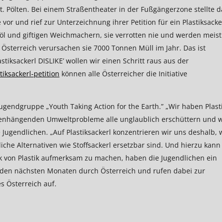
 St. Pölten. Bei einem Straßentheater in der Fußgängerzone stellte d
or und rief zur Unterzeichnung ihrer Petition für ein Plastiksacke
rdöl und giftigen Weichmachern, sie verrotten nie und werden meist
sterreich verursachen sie 7000 Tonnen Müll im Jahr. Das ist
stiksackerl DISLIKE’ wollen wir einen Schritt raus aus der
iksackerl-petition
können alle Österreicher die Initiative
 Jugendgruppe „Youth Taking Action for the Earth.” „Wir haben Plast
menhängenden Umweltprobleme alle unglaublich erschüttern und w
 Jugendlichen. „Auf Plastiksackerl konzentrieren wir uns deshalb, 
iche Alternativen wie Stoffsackerl ersetzbar sind. Und hierzu kann
k von Plastik aufmerksam zu machen, haben die Jugendlichen ein
n den nächsten Monaten durch Österreich und rufen dabei zur
es Österreich auf.