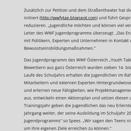
Zusätzlich zur Petition und dem Straßentheater hat 
initiiert (
http://wwfytae.blogspot.com
) und führt Gesp
reduzieren. „Jugendliche möchten und können viel ve
Leiter des WWF Jugendprogramms überzeugt. „Das Enga
mit Politikern, Experten und Unternehmen in Kontakt
Bewusstseinsbildungsmaßnahmen.”
Das Jugendprogramm des WWF Österreich „Youth Takin
Bewerbern aus ganz Österreich wurden sieben 14- bis
Laufe des Schuljahrs erhalten die Jugendlichen im
Mitarbeitern und externen Experten Hintergrundwiss
und erlernen neue Fähigkeiten, wie Projektmanagement
aus, entwickeln einen Aktionsplan und setzen dies
Trainingsjahr geben die Jugendlichen das neu Erlernt
Jahrgang weiter, der seine Ausbildung im Schuljahr 20
Jugendprogramms“ so Spees. „Wir sagen den Teens nich
um ihre eigenen Ziele erreichen zu können.“