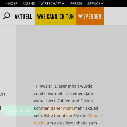
KINDER
JUGEND
WIRTSCHAFT
PRESSE
SERVICE
AKTUELL
WAS KANN ICH TUN
SPENDEN
n
Hinweis:
Dieser Inhalt wurde
en.
zuletzt vor mehr als einem Jahr
aktualisiert. Zahlen und Fakten
l
könnten daher nicht mehr aktuell
Zustimmen
Ablehnen
sein. Bitte benutzen Sie die
Globale
Suche
um aktuellere Inhalte zum