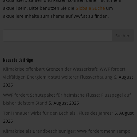
aktualisiert. Zahlen und Fakten könnten daher nicht mehr
aktuell sein. Bitte benutzen Sie die
Globale Suche
um
aktuellere Inhalte zum Thema auf wwf.at zu finden.
Neueste Beiträge
Klimakrise offenbart Grenzen der Wasserkraft: WWF fordert
vielfältigen Energiemix statt weiterer Flussverbauung
6. August
2026
WWF fordert Schutzpaket für heimische Flüsse: Flusspegel auf
bisher tiefstem Stand
5. August 2026
Toni Innauer wirbt für den Lech als „Fluss des Jahres“
5. August
2026
Klimakrise als Brandbeschleuniger: WWF fordert mehr Tempo