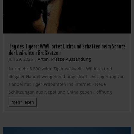
Tag des Tigers: WWF ortet Licht und Schatten beim Schutz
der bedrohten Großkatzen
Juli 29, 2026
|
Arten
,
Presse-Aussendung
Nur mehr 5.500 wilde Tiger weltweit – Wilderei und
illegaler Handel weitgehend ungestraft – Verlagerung von
Handel mit Tiger-Präparaten ins Internet – Neue
Schätzungen aus Nepal und China geben Hoffnung
mehr lesen