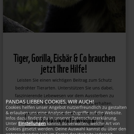
Tiger, Gorilla, Eisbär & Co brauchen
jetzt Ihre Hilfe!
Leisten Sie einen wichtigen Beitrag zum Schutz
bedrohter Tierarten. Unterstützen Sie uns dabei,
PANDAS LIEBEN COOKIES, WIR AUCH!
faszinierende Lebewesen vor dem Aussterben zu
Cookies helfen unser Angebot nutzerfreundlich zu gestalten
& erlauben uns eine Analyse der Zugriffe auf die Website.
bewahren und deren Lebensräume zu erhalten.
Infos dazu findest du in unserer Datenschutzerklärung.
Unter
Einstellungen
kannst du verwalten, welche Art von
JETZT PATIN/PATE WERDEN!
Cookies gesetzt werden. Deine Auswahl kannst du über den