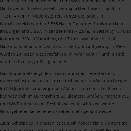
Niederösterreich, machen VCÖ und WWF aufmerksam. Fast die
Hälfte der im Straßenverkehr verunglückten Hasen – nämlich
11.311 – kam in Niederösterreich unter die Räder. In
Oberösterreich wurden 5.565 Hasen Opfer des Straßenverkehrs,
im Burgenland 3.527, in der Steiermark 2.848, in Salzburg 737 und
in Kärnten 380. In Vorarlberg und Tirol sowie in Wien ist die
Hasenpopulation und damit auch die Opferzahl gering: In Wien
wurden 20 Hasen niedergefahren, in Vorarlberg 17 und in Tirol
wurde kein einziger Fall gemeldet.
Das Straßennetz engt den Lebensraum der Tiere stark ein.
Österreich wird von rund 110.000 Kilometer Straßen durchzogen.
Im 20 Quadratkilometer großen Aktionsraum eines Feldhasen
befinden sich im Durchschnitt 60 Kilometer Straßen, machen VCÖ
und WWF aufmerksam. Deshalb sollen in schützenswerten
Naturgebieten keine neuen Straßen mehr gebaut werden.
„Zum Schutz des Feldhasen ist es auch notwendig, die Intensität
der Landbewirtschaftung zurückzunehmen“, so WWF-Experte