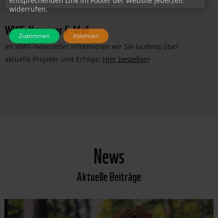
entsprechenden Link im Footer der Website jederzeit
widerrufen.
WWF-News per E-Mail
Zustimmen
Ablehnen
Im WWF-Newsletter informieren wir Sie laufend über
aktuelle Projekte und Erfolge:
Hier bestellen
!
News
Aktuelle Beiträge