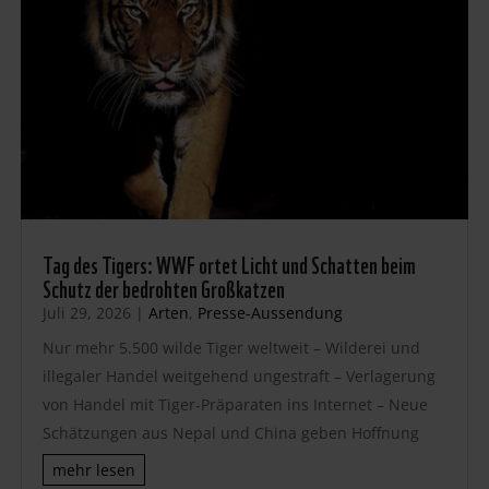
Tag des Tigers: WWF ortet Licht und Schatten beim
Schutz der bedrohten Großkatzen
Juli 29, 2026
|
Arten
,
Presse-Aussendung
Nur mehr 5.500 wilde Tiger weltweit – Wilderei und
illegaler Handel weitgehend ungestraft – Verlagerung
von Handel mit Tiger-Präparaten ins Internet – Neue
Schätzungen aus Nepal und China geben Hoffnung
mehr lesen