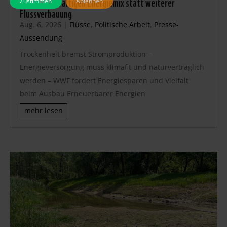
fordert vielfältigen Energiemix statt weiterer
Zustimmen
Ablehnen
Flussverbauung
Aug. 6, 2026
|
Flüsse
,
Politische Arbeit
,
Presse-
Aussendung
Trockenheit bremst Stromproduktion –
Energieversorgung muss klimafit und naturverträglich
werden – WWF fordert Energiesparen und Vielfalt
beim Ausbau Erneuerbarer Energien
mehr lesen