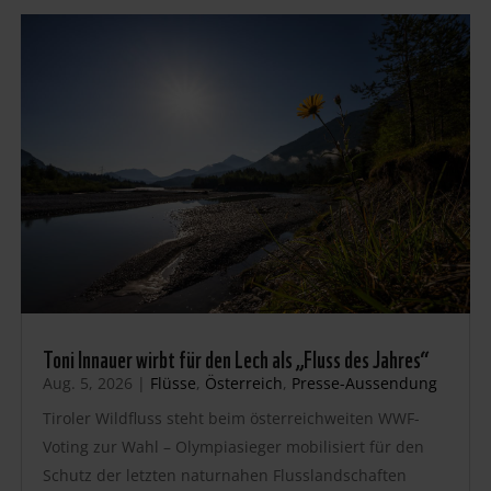
Toni Innauer wirbt für den Lech als „Fluss des Jahres“
Aug. 5, 2026
|
Flüsse
,
Österreich
,
Presse-Aussendung
Tiroler Wildfluss steht beim österreichweiten WWF-
Voting zur Wahl – Olympiasieger mobilisiert für den
Schutz der letzten naturnahen Flusslandschaften