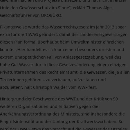
Gewinne machen und Projekte umsetzen, und hat nicht in erster
Linie den Gewässerschutz im Sinne“, erklärt Thomas Alge,
Geschäftsführer von ÖKOBÜRO.
Pikanterweise wurde das Wasserrechtsgesetz im Jahr 2013 sogar
extra für die TIWAG geändert, damit der Landesenergieversorger
diesen Plan formal überhaupt beim Umweltminister einreichen
konnte. „Hier handelt es sich um einen besonders dreisten und
extrem unappetitlichen Fall von Anlassgesetzgebung, weil das
hohe Gut Wasser durch diese Gesetzesänderung einem einzigen
Privatunternehmen das Recht einräumt, die Gewässer, die ja allen
TirolerInnen gehören – zu verbauen, aufzustauen und
abzuleiten“, hält Christoph Walder vom WWF fest.
Hintergrund der Beschwerde des WWF und der Kritik von 50
weiteren Organisationen und Initiativen gegen die
Anerkennungsverordnung des Ministers, sind insbesondere die
Eingriffsintensität und der Umfang der Kraftwerksvorhaben. So
wird der TIWAG etwa das Vorrecht auf die Gewässer des Ötztales,