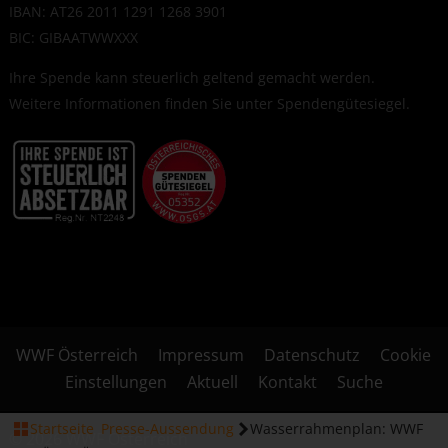
IBAN: AT26 2011 1291 1268 3901
BIC: GIBAATWWXXX
Ihre Spende kann steuerlich geltend gemacht werden.
Weitere Informationen finden Sie unter
Spendengütesiegel
.
WWF Österreich
Impressum
Datenschutz
Cookie
Einstellungen
Aktuell
Kontakt
Suche
Startseite
Presse-Aussendung
Wasserrahmenplan: WWF
© 2026 WWF Österreich