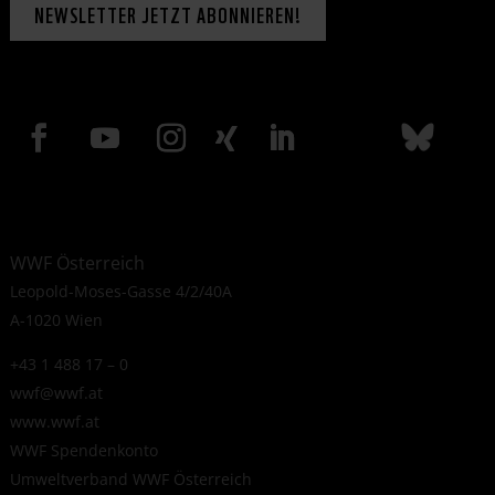
NEWSLETTER JETZT ABONNIEREN!
WWF Österreich
Leopold-Moses-Gasse 4/2/40A
A-1020 Wien
+43 1 488 17 – 0
wwf@wwf.at
www.wwf.at
WWF Spendenkonto
Umweltverband WWF Österreich