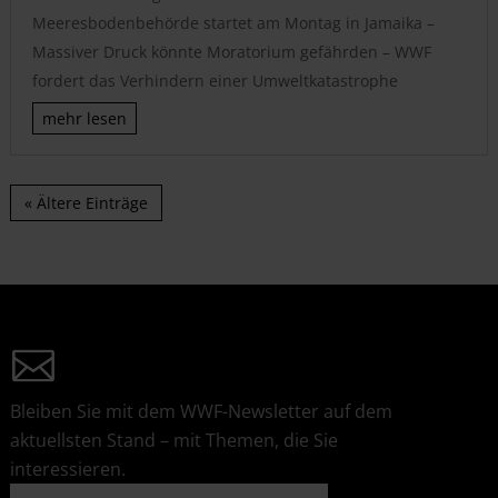
Meeresbodenbehörde startet am Montag in Jamaika –
Massiver Druck könnte Moratorium gefährden – WWF
fordert das Verhindern einer Umweltkatastrophe
mehr lesen
« Ältere Einträge
Bleiben Sie mit dem WWF-Newsletter auf dem
aktuellsten Stand – mit Themen, die Sie
interessieren.