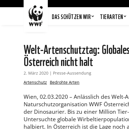
DAS SCHÜTZEN WIR
TIERARTEN
Welt-Artenschutztag: Globales
Österreich nicht halt
2. März 2020
|
Presse-Aussendung
Artenschutz
Bedrohte Arten
Wien, 02.03.2020 – Anlässlich des Welt-
Naturschutzorganisation WWF Österreic
der Dinosaurier. Bis zu einer Million Tie
Untersuchte globale Wirbeltierpopulatio
halbiert. In Österreich ist die Lage noc