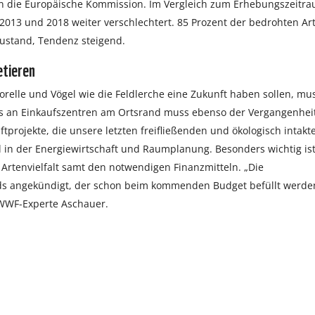
an die Europäische Kommission. Im Vergleich zum Erhebungszeitr
 2013 und 2018 weiter verschlechtert. 85 Prozent der bedrohten Ar
zustand, Tendenz steigend.
etieren
orelle und Vögel wie die Feldlerche eine Zukunft haben sollen, mu
hs an Einkaufszentren am Ortsrand muss ebenso der Vergangenhei
rojekte, die unsere letzten freifließenden und ökologisch intakt
l in der Energiewirtschaft und Raumplanung. Besonders wichtig is
Artenvielfalt samt den notwendigen Finanzmitteln. „Die
nds angekündigt, der schon beim kommenden Budget befüllt werde
t WWF-Experte Aschauer.