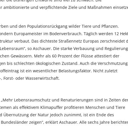
r ambitionierte und verpflichtende Ziele und Maßnahmen einsetz
rben und den Populationsrückgang wilder Tiere und Pflanzen.
sondern Europameister im Bodenverbrauch. Täglich werden 12 Hek
truktur verbaut. Das dichteste Straßennetz Europas zerschneidet 
 Lebensraum“, so Aschauer. Die starke Verbauung und Regulierung
hen Gewässern. Mehr als 60 Prozent der Flüsse attestiert der
en bis schlechten ökologischen Zustand. Auch die Verschmutzung
ffeintrag ist ein wesentlicher Belastungsfaktor. Nicht zuletzt
, Forst- oder Wasserwirtschaft.
ck. „Mehr Lebensraumschutz und Renaturierungen sind in Zeiten de
temen als effektivem Klimapuffer profitieren Menschen und Tiere
 Übernutzung der Natur jedoch zunimmt, ist ein Ende des
 Bundesländer zeigen“, erklärt Aschauer. Alle sechs Jahre berichte