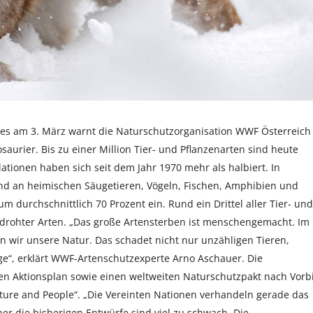
ges am 3. März warnt die Naturschutzorganisation WWF Österreich
urier. Bis zu einer Million Tier- und Pflanzenarten sind heute
ationen haben sich seit dem Jahr 1970 mehr als halbiert. In
and an heimischen Säugetieren, Vögeln, Fischen, Amphibien und
m durchschnittlich 70 Prozent ein. Rund ein Drittel aller Tier- und
bedrohter Arten. „Das große Artensterben ist menschengemacht. Im
wir unsere Natur. Das schadet nicht nur unzähligen Tieren,
ge“, erklärt WWF-Artenschutzexperte Arno Aschauer. Die
en Aktionsplan sowie einen weltweiten Naturschutzpakt nach Vorb
ure and People“. „Die Vereinten Nationen verhandeln gerade das
r die bisherigen Entwürfe sind viel zu schwach. Die