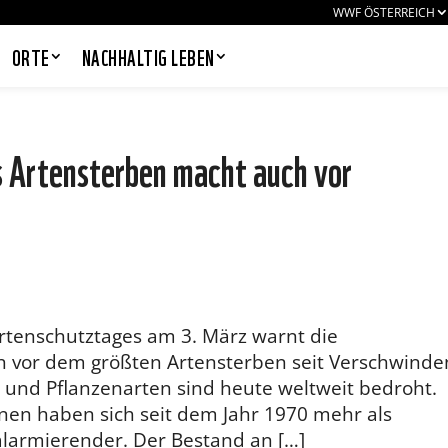
WWF ÖSTERREICH
ORTE
NACHHALTIG LEBEN
 Artensterben macht auch vor
PANDAS LIEBEN COOKIES, WIR
AUCH!
Cookies helfen unser Angebot
nutzerfreundlich zu gestalten & erlauben
uns eine Analyse der Zugriffe auf die
Website. Infos dazu findest du in unserer
Datenschutzerklärung. Unter
Artenschutztages am 3. März warnt die
Einstellungen
kannst du verwalten,
h vor dem größten Artensterben seit Verschwinde
welche Art von Cookies gesetzt werden.
Deine Auswahl kannst du über den
r- und Pflanzenarten sind heute weltweit bedroht.
entsprechenden Link im Footer der
nen haben sich seit dem Jahr 1970 mehr als
Website jederzeit widerrufen.
h alarmierender. Der Bestand an […]