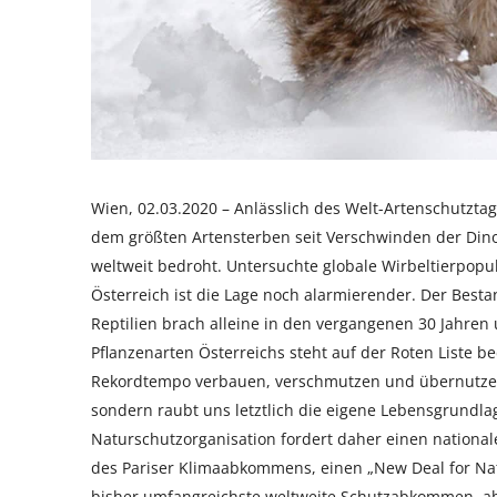
Wien, 02.03.2020 – Anlässlich des Welt-Artenschutzta
dem größten Artensterben seit Verschwinden der Dinosa
weltweit bedroht. Untersuchte globale Wirbeltierpopul
Österreich ist die Lage noch alarmierender. Der Best
Reptilien brach alleine in den vergangenen 30 Jahren u
Pflanzenarten Österreichs steht auf der Roten Liste 
Rekordtempo verbauen, verschmutzen und übernutzen 
sondern raubt uns letztlich die eigene Lebensgrundla
Naturschutzorganisation fordert daher einen national
des Pariser Klimaabkommens, einen „New Deal for Nat
bisher umfangreichste weltweite Schutzabkommen, abe