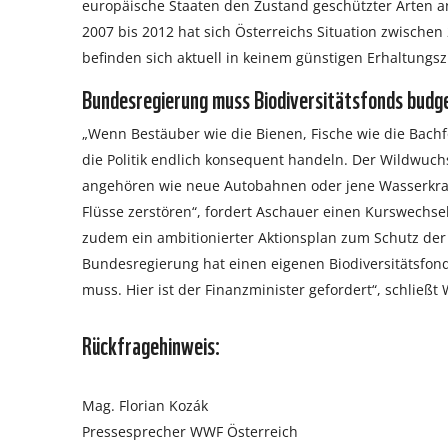
europäische Staaten den Zustand geschützter Arten 
2007 bis 2012 hat sich Österreichs Situation zwischen
befinden sich aktuell in keinem günstigen Erhaltungs
Bundesregierung muss Biodiversitätsfonds budg
„Wenn Bestäuber wie die Bienen, Fische wie die Bachf
die Politik endlich konsequent handeln. Der Wildwuc
angehören wie neue Autobahnen oder jene Wasserkraftp
Flüsse zerstören“, fordert Aschauer einen Kurswechse
zudem ein ambitionierter Aktionsplan zum Schutz der 
Bundesregierung hat einen eigenen Biodiversitätsfo
muss. Hier ist der Finanzminister gefordert“, schließ
Rückfragehinweis:
Mag. Florian Kozák
Pressesprecher WWF Österreich