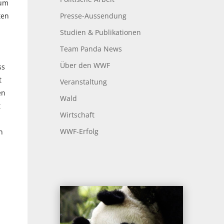
aum
Presse-Aussendung
ten
Studien & Publikationen
Team Panda News
Über den WWF
ss
t
Veranstaltung
en
Wald
t
Wirtschaft
WWF-Erfolg
n