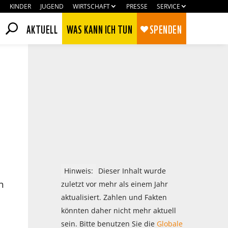
KINDER
JUGEND
WIRTSCHAFT
PRESSE
SERVICE
AKTUELL
WAS KANN ICH TUN
SPENDEN
Hinweis:
Dieser Inhalt wurde
n
zuletzt vor mehr als einem Jahr
aktualisiert. Zahlen und Fakten
Zustimmen
Ablehnen
könnten daher nicht mehr aktuell
sein. Bitte benutzen Sie die
Globale