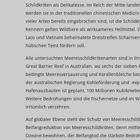
Schildkröten als Delikatesse. Im Reich der Mitte land
werden sie in der traditionellen chinesischen Medizi
vieler Arten bereits eingebrochen sind, ist die Schil
Kennern gelten Wildtiere als wirksameres Heilmittel. 
Laos und Vietnam beheimatete Dreistreifen-Scharniers
hübschen Teint fördern soll.
Alle untersuchten Meeresschildkrötenarten sind in ih
Great Barrier Reef in Australien, wo sechs der sie
bedingte Meeresversauerung und Korallenbleiche bedr
der australischen Regierung Kohleförderung und -exp
Hafenausbauten ist geplant, 100 Millionen Kubikmet
Weitere Bedrohungen sind die Fischernetze und im Was
irrtümlich verzehren.
Auf globaler Ebene steht der Schutz von Meeresschild
Beifangreduktion von Meeresschildkröten, denn mittlerwe
Ozeane bewohnen, der Beifangtod die stärkste Bedrohu