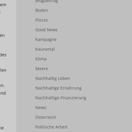
Blogbeitrag
rdem
Boden
e
Flüsse
Good News
nen
Kampagne
Kaunertal
 des
Klima
Meere
llen
Nachhaltig Leben
en.
Nachhaltige Ernährung
und
Nachhaltige Finanzierung
News
Österreich
Politische Arbeit
ie