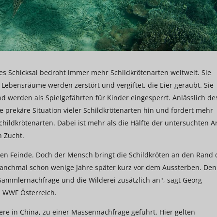
es Schicksal bedroht immer mehr Schildkrötenarten weltweit. Sie
e Lebensräume werden zerstört und vergiftet, die Eier geraubt. Sie
d werden als Spielgefährten für Kinder eingesperrt. Anlässlich de
 prekäre Situation vieler Schildkrötenarten hin und fordert mehr
Schildkrötenarten. Dabei ist mehr als die Hälfte der untersuchten A
n Zucht.
en Feinde. Doch der Mensch bringt die Schildkröten an den Rand 
 manchmal schon wenige Jahre später kurz vor dem Aussterben. Den
Sammlernachfrage und die Wilderei zusätzlich an", sagt Georg
m WWF Österreich.
dere in China, zu einer Massennachfrage geführt. Hier gelten