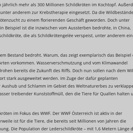
en jährlich mehr als 300 Millionen Schildkröten im Kochtopf. Auße
n unter anderem zur Krebstherapie eingesetzt. Da die Wildbeständ
dkrötenzucht zu einem florierenden Geschäft geworden. Doch unter
Ein Beispiel ist die inzwischen vom Aussterben bedrohte, in China,
childkröte, die als Schildkrötengelée verspeist, unter anderem ei
rem Bestand bedroht. Warum, das zeigt exemplarisch das Beispiel
ben Arten vorkommen. Wasserverschmutzung und vom Klimawandel
ohen bereits die Zukunft des Riffs. Doch nun sollen nach dem Wi
ort stark ausgeweitet werden. Im Zuge der dafür geplanten
er Aushub und Schlamm im Gebiet des Weltnaturerbes zu verklapp
ser treibender Kunststoffmüll, den die Tiere für Quallen halten 
kröten im Fokus des WWF. Der WWF Österreich ist aktiv in der
ile ist für die Tiere, die bereits seit Millionen von Jahren die
ng. Die Population der Lederschildkröte – mit 1,6 Metern Länge d