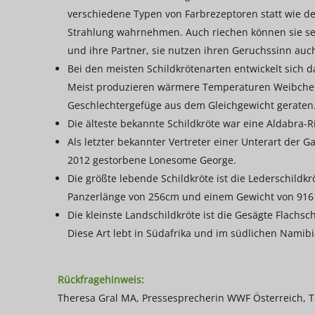
verschiedene Typen von Farbrezeptoren statt wie de
Strahlung wahrnehmen. Auch riechen können sie seh
und ihre Partner, sie nutzen ihren Geruchssinn auch
Bei den meisten Schildkrötenarten entwickelt sich 
Meist produzieren wärmere Temperaturen Weibchen
Geschlechtergefüge aus dem Gleichgewicht geraten
Die älteste bekannte Schildkröte war eine Aldabra-R
Als letzter bekannter Vertreter einer Unterart der 
2012 gestorbene Lonesome George.
Die größte lebende Schildkröte ist die Lederschildkrö
Panzerlänge von 256cm und einem Gewicht von 916 k
Die kleinste Landschildkröte ist die Gesägte Flachsc
Diese Art lebt in Südafrika und im südlichen Namibi
Rückfragehinweis:
Theresa Gral MA, Pressesprecherin WWF Österreich, Te