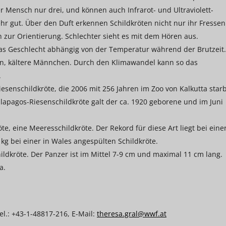
r Mensch nur drei, und können auch Infrarot- und Ultraviolett-
r gut. Über den Duft erkennen Schildkröten nicht nur ihr Fressen
 zur Orientierung. Schlechter sieht es mit dem Hören aus.
das Geschlecht abhängig von der Temperatur während der Brutzeit.
, kältere Männchen. Durch den Klimawandel kann so das
.
iesenschildkröte, die 2006 mit 256 Jahren im Zoo von Kalkutta starb
Galapagos-Riesenschildkröte galt der ca. 1920 geborene und im Juni
te, eine Meeresschildkröte. Der Rekord für diese Art liegt bei eine
g bei einer in Wales angespülten Schildkröte.
hildkröte. Der Panzer ist im Mittel 7-9 cm und maximal 11 cm lang.
a.
l.: +43-1-48817-216, E-Mail:
theresa.gral@wwf.at