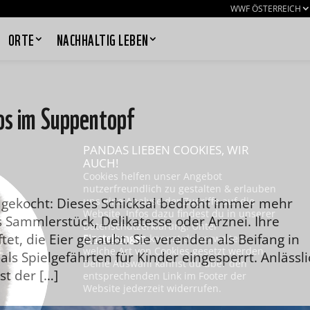
WWF ÖSTERREICH
ORTE
NACHHALTIG LEBEN
os im Suppentopf
PANDAS LIEBEN COOKIES, WIR
AUCH!
Cookies helfen unser Angebot
nutzerfreundlich zu gestalten & erlauben
, gekocht: Dieses Schicksal bedroht immer mehr
uns eine Analyse der Zugriffe auf die
Website. Infos dazu findest du in unserer
ls Sammlerstück, Delikatesse oder Arznei. Ihre
Datenschutzerklärung. Unter
t, die Eier geraubt. Sie verenden als Beifang in
Einstellungen
kannst du verwalten,
welche Art von Cookies gesetzt werden.
s Spielgefährten für Kinder eingesperrt. Anlässli
Deine Auswahl kannst du über den
st der […]
entsprechenden Link im Footer der
Website jederzeit widerrufen.