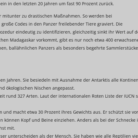
lein in den letzten 20 Jahren um fast 90 Prozent zurück.
er mitunter zu drastischen Maßnahmen. So werden bei
roße Codes in den Panzer freilebender Tiere graviert. Die
ozedur eindeutig zu identifizieren, gleichzeitig sinkt ihr Wert auf 
ichen Madagaskar vorkommt, gibt es nur noch etwa 400 erwachsen
hohen, ballähnlichen Panzers als besonders begehrte Sammlerstücke
onen Jahren. Sie besiedeln mit Ausnahme der Antarktis alle Kontine
nd ökologischen Nischen angepasst.
eit rund 327 Arten. Laut der internationalen Roten Liste der IUCN 
m und macht etwa 30 Prozent ihres Gewichts aus. Er schützt sie vo
n können Kopf und Beine einziehen. Anders als bei der Schnecke i
st mit.
er unterscheiden als der Mensch. Sie haben wie alle Reptilien vie