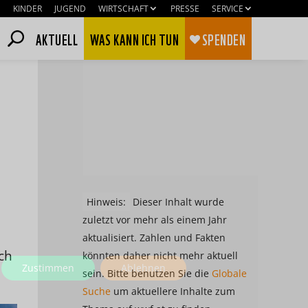
KINDER
JUGEND
WIRTSCHAFT
PRESSE
SERVICE
AKTUELL
WAS KANN ICH TUN
SPENDEN
Hinweis:
Dieser Inhalt wurde
zuletzt vor mehr als einem Jahr
aktualisiert. Zahlen und Fakten
ch
könnten daher nicht mehr aktuell
Zustimmen
Ablehnen
sein. Bitte benutzen Sie die
Globale
Suche
um aktuellere Inhalte zum