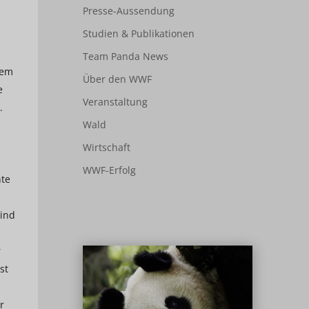
Presse-Aussendung
Studien & Publikationen
Team Panda News
dem
Über den WWF
e
Veranstaltung
.
Wald
Wirtschaft
WWF-Erfolg
nte
sind
r
st
r