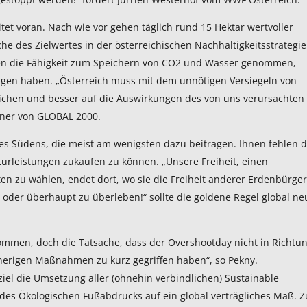
et voran. Nach wie vor gehen täglich rund 15 Hektar wertvoller
e des Zielwertes in der österreichischen Nachhaltigkeitsstrategie
den die Fähigkeit zum Speichern von CO2 und Wasser genommen,
gen haben. „Österreich muss mit dem unnötigen Versiegeln von
ichen und besser auf die Auswirkungen des von uns verursachten
hner von GLOBAL 2000.
es Südens, die meist am wenigsten dazu beitragen. Ihnen fehlen d
turleistungen zukaufen zu können. „Unsere Freiheit, einen
en zu wählen, endet dort, wo sie die Freiheit anderer Erdenbürger
oder überhaupt zu überleben!“ sollte die goldene Regel global ne
rnommen, doch die Tatsache, dass der Overshootday nicht in Richtu
sherigen Maßnahmen zu kurz gegriffen haben“, so Pekny.
tsziel die Umsetzung aller (ohnehin verbindlichen) Sustainable
 des Ökologischen Fußabdrucks auf ein global verträgliches Maß. Z