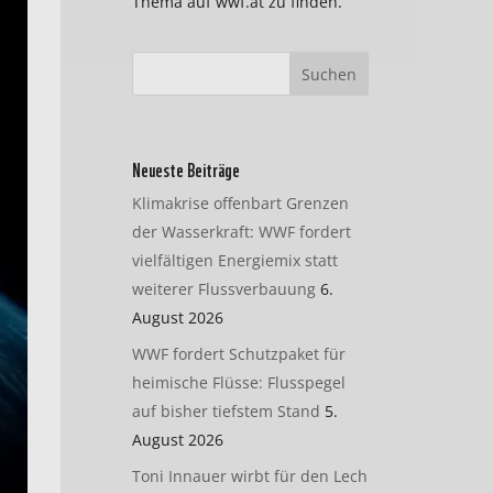
Thema auf wwf.at zu finden.
Neueste Beiträge
Klimakrise offenbart Grenzen
der Wasserkraft: WWF fordert
vielfältigen Energiemix statt
weiterer Flussverbauung
6.
August 2026
WWF fordert Schutzpaket für
heimische Flüsse: Flusspegel
auf bisher tiefstem Stand
5.
August 2026
Toni Innauer wirbt für den Lech