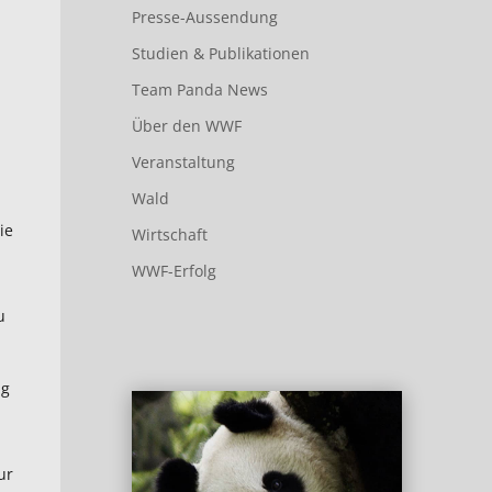
Presse-Aussendung
Studien & Publikationen
Team Panda News
Über den WWF
Veranstaltung
Wald
ie
Wirtschaft
WWF-Erfolg
u
ng
ur