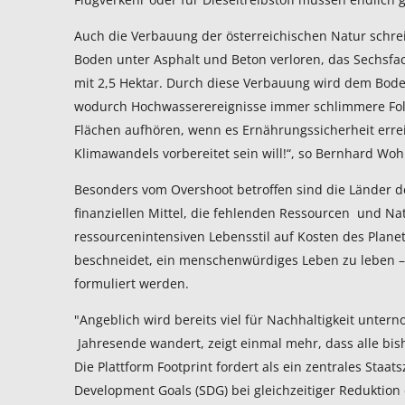
Auch die Verbauung der österreichischen Natur schreit
Boden unter Asphalt und Beton verloren, das Sechsfach
mit 2,5 Hektar. Durch diese Verbauung wird dem Bo
wodurch Hochwasserereignisse immer schlimmere Fol
Flächen aufhören, wenn es Ernährungssicherheit erre
Klimawandels vorbereitet sein will!“, so Bernhard Wo
Besonders vom Overshoot betroffen sind die Länder d
finanziellen Mittel, die fehlenden Ressourcen und Na
ressourcenintensiven Lebensstil auf Kosten des Planet
beschneidet, ein menschenwürdiges Leben zu leben – 
formuliert werden.
"Angeblich wird bereits viel für Nachhaltigkeit unte
Jahresende wandert, zeigt einmal mehr, dass alle bi
Die Plattform Footprint fordert als ein zentrales Staa
Development Goals (SDG) bei gleichzeitiger Reduktion