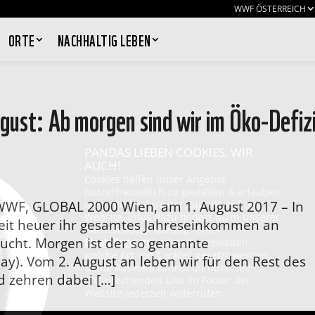
WWF ÖSTERREICH
ORTE
NACHHALTIG LEBEN
ust: Ab morgen sind wir im Öko-Defiz
PANDAS LIEBEN COOKIES, WIR
AUCH!
Cookies helfen unser Angebot
nutzerfreundlich zu gestalten & erlauben
WWF, GLOBAL 2000 Wien, am 1. August 2017 – In
uns eine Analyse der Zugriffe auf die
Website. Infos dazu findest du in unserer
eit heuer ihr gesamtes Jahreseinkommen an
Datenschutzerklärung. Unter
cht. Morgen ist der so genannte
Einstellungen
kannst du verwalten,
welche Art von Cookies gesetzt werden.
y). Vom 2. August an leben wir für den Rest des
Deine Auswahl kannst du über den
d zehren dabei […]
entsprechenden Link im Footer der
Website jederzeit widerrufen.