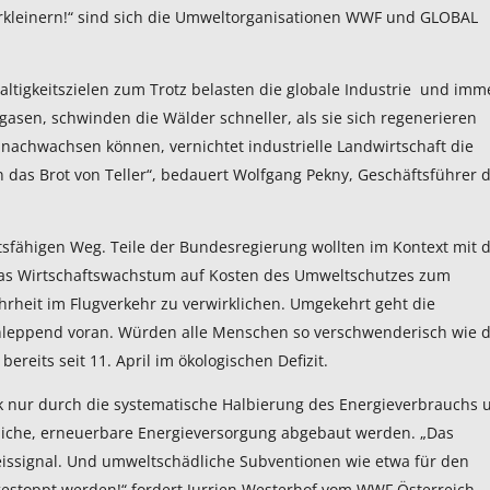
rkleinern!“ sind sich die Umweltorganisationen WWF und GLOBAL
tigkeitszielen zum Trotz belasten die globale Industrie und imm
en, schwinden die Wälder schneller, als sie sich regenerieren
 nachwachsen können, vernichtet industrielle Landwirtschaft die
das Brot von Teller“, bedauert Wolfgang Pekny, Geschäftsführer 
ftsfähigen Weg. Teile der Bundesregierung wollten im Kontext mit 
 das Wirtschaftswachstum auf Kosten des Umweltschutzes zum
wahrheit im Flugverkehr zu verwirklichen. Umgekehrt geht die
hleppend voran. Würden alle Menschen so verschwenderisch wie d
ereits seit 11. April im ökologischen Defizit.
k nur durch die systematische Halbierung des Energieverbrauchs 
liche, erneuerbare Energieversorgung abgebaut werden. „Das
eissignal. Und umweltschädliche Subventionen wie etwa für den
 gestoppt werden!“ fordert Jurrien Westerhof vom WWF Österreich.