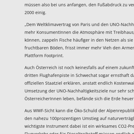
müssen also bei uns anfangen, den Fußabdruck zu ve
2000 einig.
„Dem Weltklimavertrag von Paris und den UNO-Nachhal
mehr KonsumentInnen die Atmosphäre mit Treibhausgas
können, zappeln Fische häufiger in den Netzen als sie
fruchtbaren Böden, frisst immer mehr Vieh den Armen 
Plattform Footprint.
Auch Österreich ist noch keinesfalls auf einem zukun
dritten Flughafenpiste in Schwechat sogar ernsthaft
offiziellen Staatziel erklären, anstatt endlich Kosten
Umsetzung der UNO-Nachhaltigkeitsziele nur sehr sc
ÖsterreicherInnen leben, befände sich die Erde heuer b
Aus WWF-Sicht kann die Öko-Schuld der Alpenrepubli
den nahezu 100prozentigen Umstieg auf naturverträg
wichtigste Instrument dabei ist ein wirksames CO2-Pr
Flugverkehr oder für Dieseltreibstoff müssen endlich