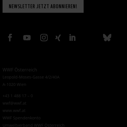
NEWSLETTER JETZT ABONNIEREN!
WWF Österreich
Leopold-Moses-Gasse 4/2/40A
A-1020 Wien
+43 1 488 17 – 0
wwf@wwf.at
www.wwf.at
WWF Spendenkonto
Umweltverband WWF Österreich