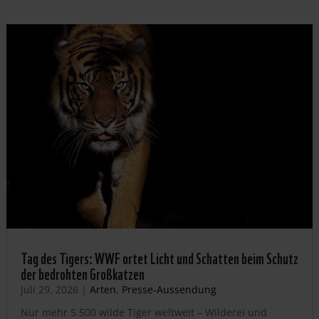
Tag des Tigers: WWF ortet Licht und Schatten beim Schutz
der bedrohten Großkatzen
Juli 29, 2026
|
Arten
,
Presse-Aussendung
Nur mehr 5.500 wilde Tiger weltweit – Wilderei und