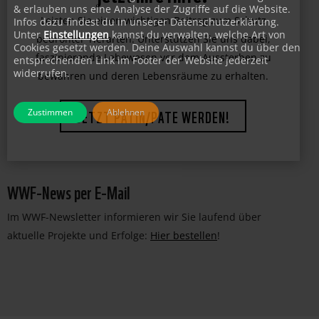
jetzt Ihre Hilfe!
& erlauben uns eine Analyse der Zugriffe auf die Website.
Infos dazu findest du in unserer Datenschutzerklärung.
Unter
Einstellungen
kannst du verwalten, welche Art von
Leisten Sie einen wichtigen Beitrag zum Schutz
Cookies gesetzt werden. Deine Auswahl kannst du über den
entsprechenden Link im Footer der Website jederzeit
bedrohter Tierarten. Unterstützen Sie uns dabei,
widerrufen.
faszinierende Lebewesen vor dem Aussterben zu
bewahren und deren Lebensräume zu erhalten.
Zustimmen
Ablehnen
JETZT PATIN/PATE WERDEN!
WWF-News per E-Mail
Im WWF-Newsletter informieren wir Sie laufend über
aktuelle Projekte und Erfolge:
Hier bestellen
!