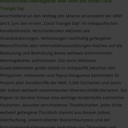
Artenreichstes Meeresgebiet: WWF feiert den ersten Coral
Triangle Day
Anschließend an den Welttag des Meeres veranstaltet der WWF
am 9. Juni den ersten „Coral Triangle Day“ im indopazifischen
Korallendreieck. Verschiedensten Aktionen wie
Strandsäuberungen, Verkostungen nachhaltig gefangener
Meeresfrüchte oder Informationsausstellungen machen auf die
Bedeutung und Bedrohung dieses weltweit artenreichsten
Meeresgebietes aufmerksam. Das sechs Millionen
Quadratkilometer große Gebiet im Indopazifik zwischen den
Philippinen, Indonesien und Papua Neuguinea beheimatet 30
Prozent aller Korallenriffe der Welt, 3.000 Fischarten und sechs
der sieben weltweit vorkommenden Meeresschildkrötenarten. Die
Region ist darüber hinaus eine wichtige Kinderstube zahlreicher
Fischarten, darunter verschiedener Thunfischarten. Jeder dritte
weltweit gefangene Thunfisch stammt aus diesem Gebiet.
Überfischung, unkontrollierter Massentourismus und der
fortschreitende Klimawandel bedrohten das Ökosystem und