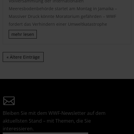
Vollversammlung der internationalen
Meeresbodenbehörde startet am Montag in Jamaika –
Massiver Druck könnte Moratorium gefährden – WWF
fordert das Verhindern einer Umweltkatastrophe
mehr lesen
« Ältere Einträge
Bleiben Sie mit dem WWF-Newsletter auf dem
aktuellsten Stand – mit Themen, die Sie
interessieren.