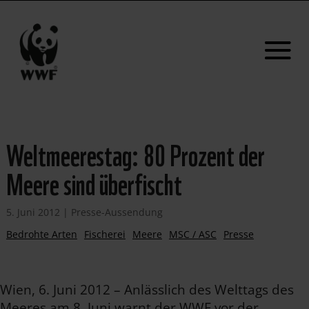
Weltmeerestag: 80 Prozent der
Meere sind überfischt
5. Juni 2012
|
Presse-Aussendung
Bedrohte Arten
Fischerei
Meere
MSC / ASC
Presse
Wien, 6. Juni 2012 – Anlässlich des Welttags des
Meeres am 8. Juni warnt der WWF vor der