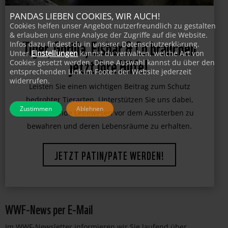
PANDAS LIEBEN COOKIES, WIR AUCH!
Cookies helfen unser Angebot nutzerfreundlich zu gestalten
& erlauben uns eine Analyse der Zugriffe auf die Website.
Infos dazu findest du in unserer Datenschutzerklärung.
Unter
Einstellungen
kannst du verwalten, welche Art von
Tiger, Gorilla, Eisbär & Co brauchen
Cookies gesetzt werden. Deine Auswahl kannst du über den
entsprechenden Link im Footer der Website jederzeit
jetzt Ihre Hilfe!
widerrufen.
Leisten Sie einen wichtigen Beitrag zum Schutz
Zustimmen
Ablehnen
bedrohter Tierarten. Unterstützen Sie uns dabei,
faszinierende Lebewesen vor dem Aussterben zu
bewahren und deren Lebensräume zu erhalten.
JETZT PATIN/PATE WERDEN!
WWF-News per E-Mail
Im WWF-Newsletter informieren wir Sie laufend über