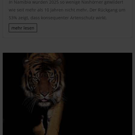
In Namibia wurden 2025 so wenige Nashörner gewildert
wie seit mehr als 10 Jahren nicht mehr. Der Rückgang um
53% zeigt, dass konsequenter Artenschutz wirkt.
mehr lesen