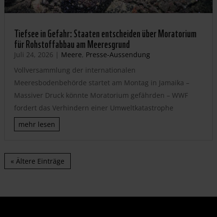
Tiefsee in Gefahr: Staaten entscheiden über Moratorium
für Rohstoffabbau am Meeresgrund
Juli 24, 2026
|
Meere
,
Presse-Aussendung
Vollversammlung der internationalen
Meeresbodenbehörde startet am Montag in Jamaika –
Massiver Druck könnte Moratorium gefährden – WWF
fordert das Verhindern einer Umweltkatastrophe
mehr lesen
« Ältere Einträge