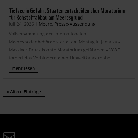
Tiefsee in Gefahr: Staaten entscheiden über Moratorium
für Rohstoffabbau am Meeresgrund
Juli 24, 2026
|
Meere
,
Presse-Aussendung
Vollversammlung der internationalen
Meeresbodenbehörde startet am Montag in Jamaika –
Massiver Druck könnte Moratorium gefährden – WWF
fordert das Verhindern einer Umweltkatastrophe
mehr lesen
« Ältere Einträge