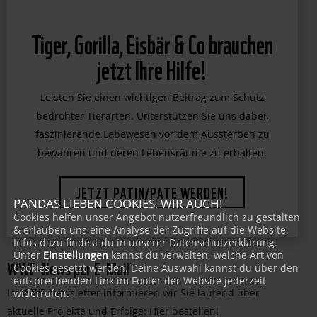
Tiger, Gorilla, Eisbär & Co brauchen
jetzt Ihre Hilfe!
Leisten Sie einen wichtigen Beitrag zum Schutz
bedrohter Tierarten. Unterstützen Sie uns dabei,
faszinierende Lebewesen vor dem Aussterben zu
bewahren und deren Lebensräume zu erhalten.
PANDAS LIEBEN COOKIES, WIR AUCH!
JETZT PATIN/PATE WERDEN!
Cookies helfen unser Angebot nutzerfreundlich zu gestalten
& erlauben uns eine Analyse der Zugriffe auf die Website.
Infos dazu findest du in unserer Datenschutzerklärung.
Unter
Einstellungen
kannst du verwalten, welche Art von
WWF-News per E-Mail
Cookies gesetzt werden. Deine Auswahl kannst du über den
entsprechenden Link im Footer der Website jederzeit
Im WWF-Newsletter informieren wir Sie laufend über
widerrufen.
aktuelle Projekte und Erfolge:
Hier bestellen
!