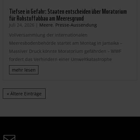
Tiefsee in Gefahr: Staaten entscheiden über Moratorium
für Rohstoffabbau am Meeresgrund
Juli 24, 2026
|
Meere
,
Presse-Aussendung
Vollversammlung der internationalen
Meeresbodenbehörde startet am Montag in Jamaika –
Massiver Druck könnte Moratorium gefährden – WWF
fordert das Verhindern einer Umweltkatastrophe
mehr lesen
« Ältere Einträge