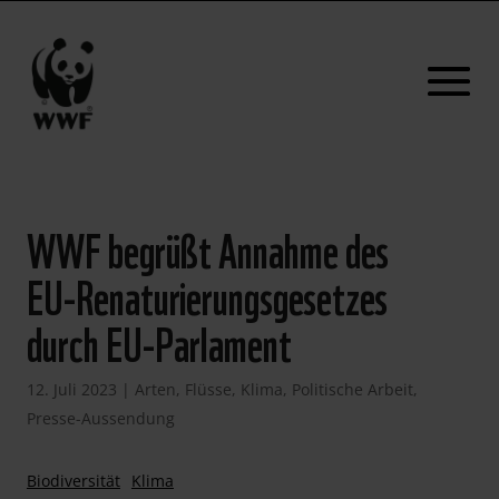
WWF begrüßt Annahme des
EU-Renaturierungsgesetzes
durch EU-Parlament
12. Juli 2023
|
Arten
,
Flüsse
,
Klima
,
Politische Arbeit
,
Presse-Aussendung
Biodiversität
Klima