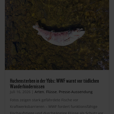
Huchensterben in der Ybbs: WWF warnt vor tödlichen
Wanderhindernissen
Juli 16, 2026
|
Arten
,
Flüsse
,
Presse-Aussendung
Fotos zeigen stark gefährdete Fische vor
Kraftwerksbarrieren – WWF fordert funktionsfähige
Fischaufstiege und durchgängige Flüsse als Schutz vor