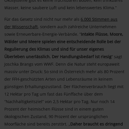
Ökosysteme gibt es keine fruchtbaren Böden, kein trinkbares
Wasser, keine saubere Luft und kein lebenswertes Klima.”
Für das Gesetz sind nicht nur mehr als
6.000 Stimmen aus
der Wissenschaft
, sondern auch zahlreiche Unternehmen
sowie Erneuerbare-Energie-Verbände. “
Intakte Flüsse, Moore,
Wälder und Meere spielen eine entscheidende Rolle bei der
Regulierung des Klimas und sind für unser eigenes
Überleben unerlässlich. Der Handlungsbedarf ist riesig
” sagt
Joschka Brangs vom WWF. Denn die Natur steht europaweit
massiv unter Druck: So sind in Österreich mehr als 80 Prozent
der FFH-geschützten Arten und Lebensräume in keinem
günstigen Erhaltungszustand. Der Flächenverbrauch liegt mit
12 Hektar pro Tag um fast das Fünffache über dem
“Nachhaltigkeitsziel” von 2,5 Hektar pro Tag. Nur noch 14
Prozent der heimischen Flüsse sind in einem guten
ökologischen Zustand, 90 Prozent der ursprünglichen
Moorfläche sind bereits zerstört. „
Daher braucht es dringend