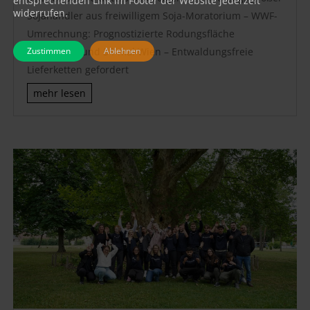
entsprechenden Link im Footer der Website jederzeit
widerrufen.
Sojahändler aus freiwilligem Soja-Moratorium – WWF-
Umrechnung: Prognostizierte Rodungsfläche
Zustimmen
Ablehnen
entspricht rund 34-mal Wien – Entwaldungsfreie
Lieferketten gefordert
mehr lesen