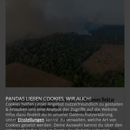
Amazonas: Neue Studie warnt vor 1,4 Millionen Hektar
PANDAS LIEBEN COOKIES, WIR AUCH!
zusätzlicher Entwaldung
Cookies helfen unser Angebot nutzerfreundlich zu gestalten
& erlauben uns eine Analyse der Zugriffe auf die Website.
Juli 23, 2026
|
Nachhaltige Ernährung
,
Presse-
Infos dazu findest du in unserer Datenschutzerklärung.
Unter
Einstellungen
kannst du verwalten, welche Art von
Aussendung
,
Über den WWF
Cookies gesetzt werden. Deine Auswahl kannst du über den
Science-Studie untersucht Folgen des Rückzugs großer