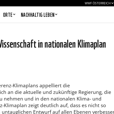
WWF ÖSTERREICH
ORTE
NACHHALTIG LEBEN
ssenschaft in nationalen Klimaplan
PANDAS LIEBEN COOKIES, WIR
AUCH!
Cookies helfen unser Angebot
nutzerfreundlich zu gestalten & erlauben
uns eine Analyse der Zugriffe auf die
Website. Infos dazu findest du in unserer
Datenschutzerklärung. Unter
erenz-Klimaplans appelliert die
Einstellungen
kannst du verwalten,
h an die aktuelle und zukünftige Regierung, die
welche Art von Cookies gesetzt werden.
Deine Auswahl kannst du über den
zu nehmen und in den nationalen Klima- und
entsprechenden Link im Footer der
-Klimaplan zeigt deutlich auf, dass es nicht so
Website jederzeit widerrufen.
n untauglichen Entwurf auf allen Ebenen verbesse