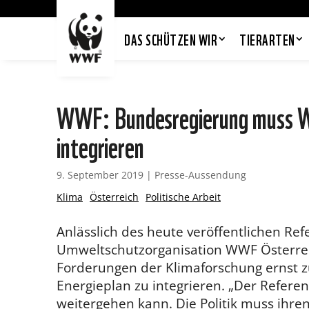
DAS SCHÜTZEN WIR
TIERARTEN
WWF: Bundesregierung muss Wi
integrieren
9. September 2019
|
Presse-Aussendung
Klima
Österreich
Politische Arbeit
Anlässlich des heute veröffentlichen Ref
Umweltschutzorganisation WWF Österreic
Forderungen der Klimaforschung ernst 
Energieplan zu integrieren. „Der Referenz
weitergehen kann. Die Politik muss ihre