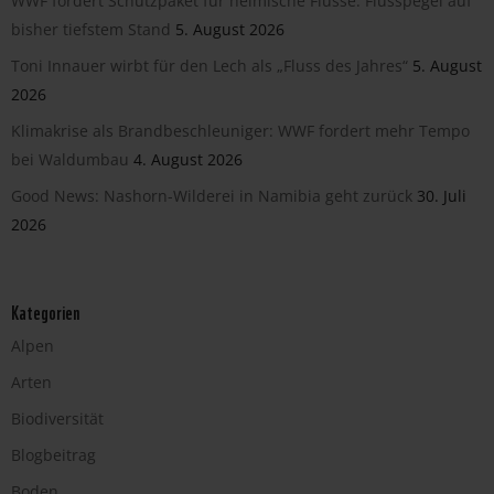
WWF fordert Schutzpaket für heimische Flüsse: Flusspegel auf
bisher tiefstem Stand
5. August 2026
Toni Innauer wirbt für den Lech als „Fluss des Jahres“
5. August
2026
Klimakrise als Brandbeschleuniger: WWF fordert mehr Tempo
bei Waldumbau
4. August 2026
Good News: Nashorn-Wilderei in Namibia geht zurück
30. Juli
2026
Kategorien
Alpen
Arten
Biodiversität
Blogbeitrag
Boden