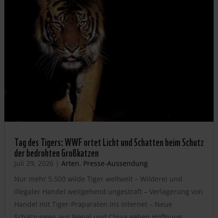
Tag des Tigers: WWF ortet Licht und Schatten beim Schutz
der bedrohten Großkatzen
Juli 29, 2026
|
Arten
,
Presse-Aussendung
Nur mehr 5.500 wilde Tiger weltweit – Wilderei und
illegaler Handel weitgehend ungestraft – Verlagerung von
Handel mit Tiger-Präparaten ins Internet – Neue
Schätzungen aus Nepal und China geben Hoffnung