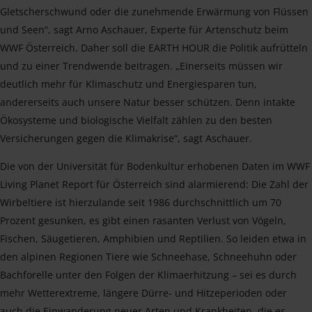
Gletscherschwund oder die zunehmende Erwärmung von Flüssen
und Seen“, sagt Arno Aschauer, Experte für Artenschutz beim
WWF Österreich. Daher soll die EARTH HOUR die Politik aufrütteln
und zu einer Trendwende beitragen. „Einerseits müssen wir
deutlich mehr für Klimaschutz und Energiesparen tun,
andererseits auch unsere Natur besser schützen. Denn intakte
Ökosysteme und biologische Vielfalt zählen zu den besten
Versicherungen gegen die Klimakrise“, sagt Aschauer.
Die von der Universität für Bodenkultur erhobenen Daten im WWF
Living Planet Report für Österreich sind alarmierend: Die Zahl der
Wirbeltiere ist hierzulande seit 1986 durchschnittlich um 70
Prozent gesunken, es gibt einen rasanten Verlust von Vögeln,
Fischen, Säugetieren, Amphibien und Reptilien. So leiden etwa in
den alpinen Regionen Tiere wie Schneehase, Schneehuhn oder
Bachforelle unter den Folgen der Klimaerhitzung – sei es durch
mehr Wetterextreme, längere Dürre- und Hitzeperioden oder
auch die Einwanderung neuer Arten und Krankheiten, die es