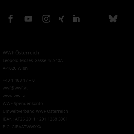
WWF Österreich
Leopold-Moses-Gasse 4/2/40A
A-1020 Wien
+43 1 488 17 – 0
wwf@wwf.at
www.wwf.at
WWF Spendenkonto
Umweltverband WWF Österreich
IBAN: AT26 2011 1291 1268 3901
BIC: GIBAATWWXXX