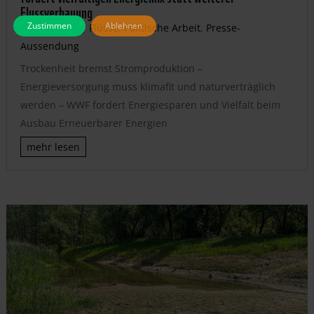
Flussverbauung
Zustimmen
Ablehnen
Aug. 6, 2026
|
Flüsse
,
Politische Arbeit
,
Presse-
Aussendung
Trockenheit bremst Stromproduktion –
Energieversorgung muss klimafit und naturverträglich
werden – WWF fordert Energiesparen und Vielfalt beim
Ausbau Erneuerbarer Energien
mehr lesen