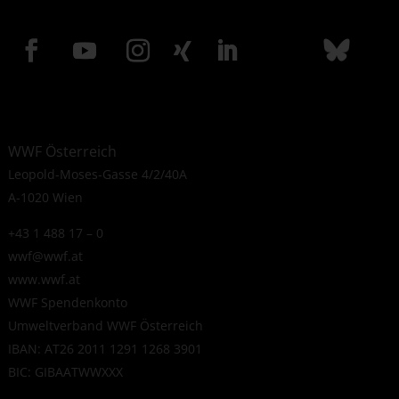
WWF Österreich
Leopold-Moses-Gasse 4/2/40A
A-1020 Wien
+43 1 488 17 – 0
wwf@wwf.at
www.wwf.at
WWF Spendenkonto
Umweltverband WWF Österreich
IBAN: AT26 2011 1291 1268 3901
BIC: GIBAATWWXXX