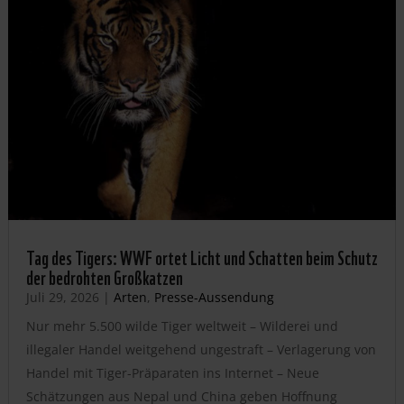
Tag des Tigers: WWF ortet Licht und Schatten beim Schutz
der bedrohten Großkatzen
Juli 29, 2026
|
Arten
,
Presse-Aussendung
Nur mehr 5.500 wilde Tiger weltweit – Wilderei und
illegaler Handel weitgehend ungestraft – Verlagerung von
Handel mit Tiger-Präparaten ins Internet – Neue
Schätzungen aus Nepal und China geben Hoffnung