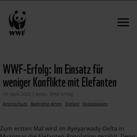
WWF-Erfolg: Im Einsatz für
weniger Konflikte mit Elefanten
19. April 2023
|
Arten
,
WWF-Erfolg
Artenschutz
Bedrohte Arten
Elefant
Südostasien
Zum ersten Mal wird im Ayeyarwady-Delta in
Myanmar die Elefanten-Population gezählt. Denn