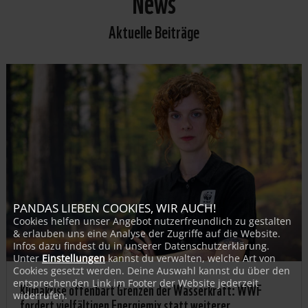
News
Aktuelle Beiträge
PANDAS LIEBEN COOKIES, WIR AUCH!
Cookies helfen unser Angebot nutzerfreundlich zu gestalten
& erlauben uns eine Analyse der Zugriffe auf die Website.
Infos dazu findest du in unserer Datenschutzerklärung.
Unter
Einstellungen
kannst du verwalten, welche Art von
Cookies gesetzt werden. Deine Auswahl kannst du über den
entsprechenden Link im Footer der Website jederzeit
Klimakrise offenbart Grenzen der Wasserkraft: WWF
widerrufen.
fordert vielfältigen Energiemix statt weiterer