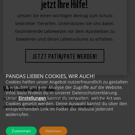
Tiger, Gorilla, Eisbär & Co brauchen
jetzt Ihre Hilfe!
Leisten Sie einen wichtigen Beitrag zum Schutz
bedrohter Tierarten. Unterstützen Sie uns dabei,
faszinierende Lebewesen vor dem Aussterben zu
bewahren und deren Lebensräume zu erhalten.
JETZT PATIN/PATE WERDEN!
PANDAS LIEBEN COOKIES, WIR AUCH!
Cookies helfen unser Angebot nutzerfreundlich zu gestalten
WWF-News per E-Mail
& erlauben uns eine Analyse der Zugriffe auf die Website.
Infos dazu findest du in unserer Datenschutzerklärung.
Unter
Einstellungen
kannst du verwalten, welche Art von
Im WWF-Newsletter informieren wir Sie laufend über
Cookies gesetzt werden. Deine Auswahl kannst du über den
aktuelle Projekte und Erfolge:
Hier bestellen
!
entsprechenden Link im Footer der Website jederzeit
widerrufen.
Zustimmen
Ablehnen