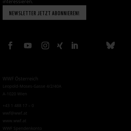
interessieren.
NEWSLETTER JETZT ABONNIEREN!
WWF Österreich
Leopold-Moses-Gasse 4/2/40A
A-1020 Wien
+43 1 488 17 – 0
wwf@wwf.at
www.wwf.at
WWF Spendenkonto