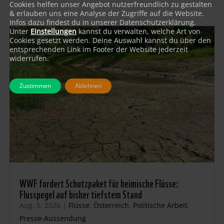
Cookies helfen unser Angebot nutzerfreundlich zu gestalten
& erlauben uns eine Analyse der Zugriffe auf die Website.
Infos dazu findest du in unserer Datenschutzerklärung.
Unter
Einstellungen
kannst du verwalten, welche Art von
Cookies gesetzt werden. Deine Auswahl kannst du über den
entsprechenden Link im Footer der Website jederzeit
widerrufen.
Zustimmen
Ablehnen
WWF fordert Schutzpaket für heimische Flüsse:
Flusspegel auf bisher tiefstem Stand
Aug. 5, 2026
|
Flüsse
,
Österreich
,
Politische Arbeit
,
Presse-Aussendung