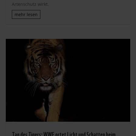
Artenschutz wirkt.
mehr lesen
Tag des Tigers: WWF ortet Licht und Schatten beim