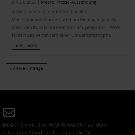
Juli 24, 2026
|
Meere
,
Presse-Aussendung
Vollversammlung der internationalen
Meeresbodenbehörde startet am Montag in Jamaika –
Massiver Druck könnte Moratorium gefährden – WWF
fordert das Verhindern einer Umweltkatastrophe
mehr lesen
« Ältere Einträge
Bleiben Sie mit dem WWF-Newsletter auf dem
aktuellsten Stand – mit Themen, die Sie