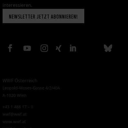
interessieren.
NEWSLETTER JETZT ABONNIEREN!
WWF Österreich
Leopold-Moses-Gasse 4/2/40A
A-1020 Wien
+43 1 488 17 – 0
wwf@wwf.at
www.wwf.at