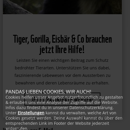
Tiger, Gorilla, Eisbär & Co brauchen
jetzt Ihre Hilfe!
Leisten Sie einen wichtigen Beitrag zum Schutz
bedrohter Tierarten. Unterstützen Sie uns dabei,
faszinierende Lebewesen vor dem Aussterben zu
PANDAS LIEBEN COOKIES, WIR AUCH!
bewahren und deren Lebensräume zu erhalten.
Cookies helfen unser Angebot nutzerfreundlich zu gestalten
& erlauben uns eine Analyse der Zugriffe auf die Website.
JETZT PATIN/PATE WERDEN!
Infos dazu findest du in unserer Datenschutzerklärung.
Unter
Einstellungen
kannst du verwalten, welche Art von
Cookies gesetzt werden. Deine Auswahl kannst du über den
entsprechenden Link im Footer der Website jederzeit
WWF-News per E-Mail
widerrufen.