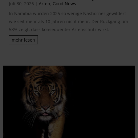
Juli 30, 2026
|
Arten
,
Good News
In Namibia wurden 2025 so wenige Nashörner gewildert
wie seit mehr als 10 Jahren nicht mehr. Der Rückgang um
53% zeigt, dass konsequenter Artenschutz wirkt.
mehr lesen