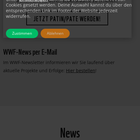
Cookies gesetzt werden. Deine Auswahl kannst du über den
bewahren und deren Lebensräume zu erhalten.
entsprechenden Link im Footer der Website jederzeit
widerrufen.
JETZT PATIN/PATE WERDEN!
Zustimmen
Ablehnen
WWF-News per E-Mail
Im WWF-Newsletter informieren wir Sie laufend über
aktuelle Projekte und Erfolge:
Hier bestellen
!
News