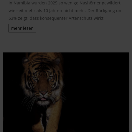
In Namibia wurden 2025 so wenige Nashörner gewildert
wie seit mehr als 10 Jahren nicht mehr. Der Rückgang um
53% zeigt, dass konsequenter Artenschutz wirkt.
mehr lesen