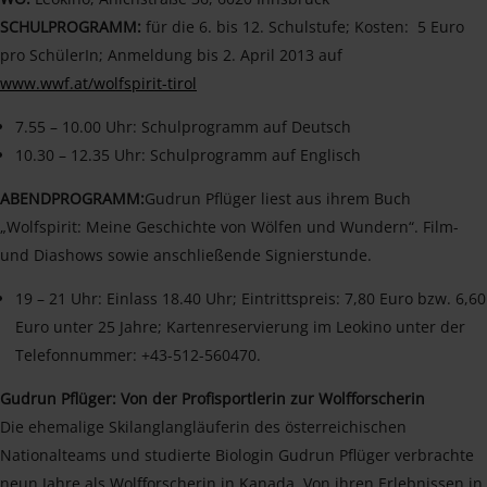
SCHULPROGRAMM:
für die 6. bis 12. Schulstufe; Kosten: 5 Euro
pro SchülerIn; Anmeldung bis 2. April 2013 auf
www.wwf.at/wolfspirit-tirol
7.55 – 10.00 Uhr: Schulprogramm auf Deutsch
10.30 – 12.35 Uhr: Schulprogramm auf Englisch
ABENDPROGRAMM:
Gudrun Pflüger liest aus ihrem Buch
„Wolfspirit: Meine Geschichte von Wölfen und Wundern“. Film-
und Diashows sowie anschließende Signierstunde.
19 – 21 Uhr: Einlass 18.40 Uhr; Eintrittspreis: 7,80 Euro bzw. 6,60
Euro unter 25 Jahre; Kartenreservierung im Leokino unter der
Telefonnummer: +43-512-560470.
Gudrun Pflüger: Von der Profisportlerin zur Wolfforscherin
Die ehemalige Skilanglangläuferin des österreichischen
Nationalteams und studierte Biologin Gudrun Pflüger verbrachte
neun Jahre als Wolfforscherin in Kanada. Von ihren Erlebnissen in