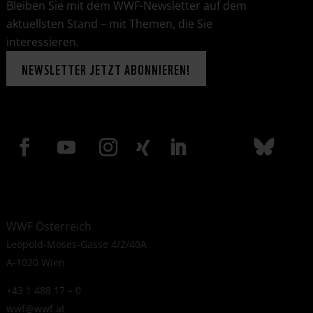
Bleiben Sie mit dem WWF-Newsletter auf dem
aktuellsten Stand – mit Themen, die Sie
interessieren.
NEWSLETTER JETZT ABONNIEREN!
WWF Österreich
Leopold-Moses-Gasse 4/2/40A
A-1020 Wien
+43 1 488 17 – 0
wwf@wwf.at