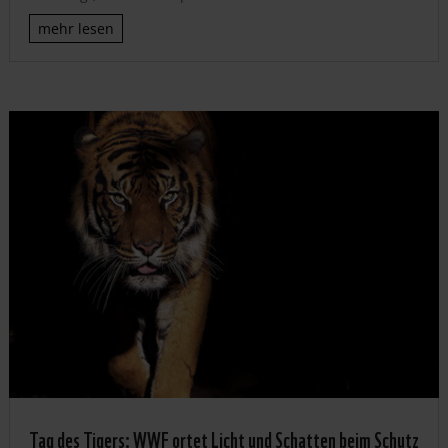
mehr lesen
Tag des Tigers: WWF ortet Licht und Schatten beim Schutz