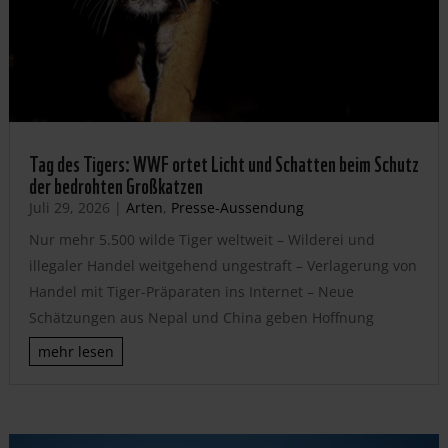
Tag des Tigers: WWF ortet Licht und Schatten beim Schutz
der bedrohten Großkatzen
Juli 29, 2026
|
Arten
,
Presse-Aussendung
Nur mehr 5.500 wilde Tiger weltweit – Wilderei und
illegaler Handel weitgehend ungestraft – Verlagerung von
Handel mit Tiger-Präparaten ins Internet – Neue
Schätzungen aus Nepal und China geben Hoffnung
mehr lesen