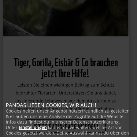
Tiger, Gorilla, Eisbär & Co brauchen
jetzt Ihre Hilfe!
Leisten Sie einen wichtigen Beitrag zum Schutz
bedrohter Tierarten. Unterstützen Sie uns dabei,
faszinierende Lebewesen vor dem Aussterben zu
PANDAS LIEBEN COOKIES, WIR AUCH!
bewahren und deren Lebensräume zu erhalten.
Cookies helfen unser Angebot nutzerfreundlich zu gestalten
& erlauben uns eine Analyse der Zugriffe auf die Website.
Infos dazu findest du in unserer Datenschutzerklärung.
JETZT PATIN/PATE WERDEN!
Unter
Einstellungen
kannst du verwalten, welche Art von
Cookies gesetzt werden. Deine Auswahl kannst du über den