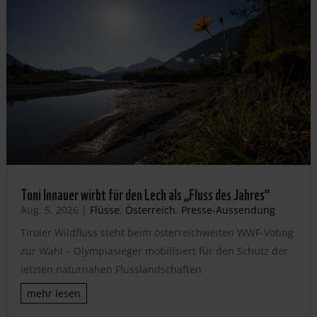
Toni Innauer wirbt für den Lech als „Fluss des Jahres“
Aug. 5, 2026
|
Flüsse
,
Österreich
,
Presse-Aussendung
Tiroler Wildfluss steht beim österreichweiten WWF-Voting
zur Wahl – Olympiasieger mobilisiert für den Schutz der
letzten naturnahen Flusslandschaften
mehr lesen