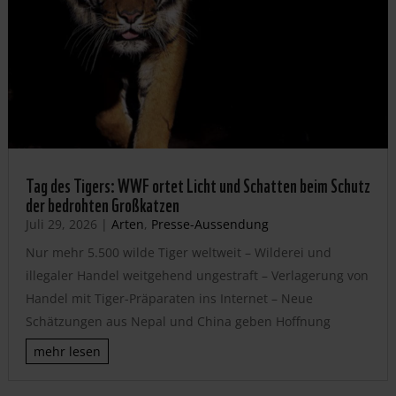
Tag des Tigers: WWF ortet Licht und Schatten beim Schutz
der bedrohten Großkatzen
Juli 29, 2026
|
Arten
,
Presse-Aussendung
Nur mehr 5.500 wilde Tiger weltweit – Wilderei und
illegaler Handel weitgehend ungestraft – Verlagerung von
Handel mit Tiger-Präparaten ins Internet – Neue
Schätzungen aus Nepal und China geben Hoffnung
mehr lesen