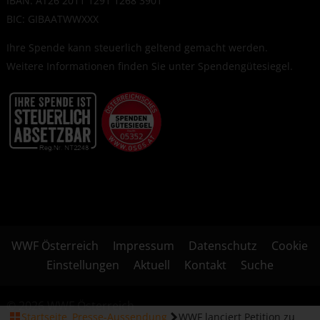
IBAN: AT26 2011 1291 1268 3901
BIC: GIBAATWWXXX
Ihre Spende kann steuerlich geltend gemacht werden.
Weitere Informationen finden Sie unter
Spendengütesiegel
.
WWF Österreich
Impressum
Datenschutz
Cookie
Einstellungen
Aktuell
Kontakt
Suche
© 2026 WWF Österreich
Startseite
Presse-Aussendung
WWF lanciert Petition zu