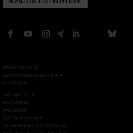
NEWSLETTER JETZT ABONNIEREN!
WWF Österreich
Leopold-Moses-Gasse 4/2/40A
A-1020 Wien
+43 1 488 17 – 0
wwf@wwf.at
www.wwf.at
WWF Spendenkonto
Umweltverband WWF Österreich