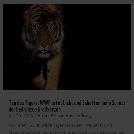
Tag des Tigers: WWF ortet Licht und Schatten beim Schutz
der bedrohten Großkatzen
Juli 29, 2026
|
Arten
,
Presse-Aussendung
Nur mehr 5.500 wilde Tiger weltweit – Wilderei und
illegaler Handel weitgehend ungestraft – Verlagerung von