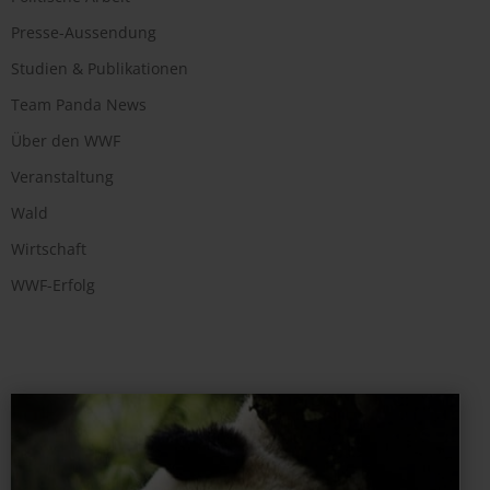
Presse-Aussendung
Studien & Publikationen
Team Panda News
Über den WWF
Veranstaltung
Wald
Wirtschaft
WWF-Erfolg