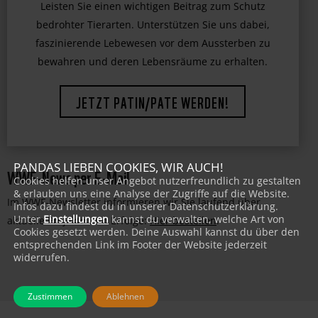
Leisten Sie einen wichtigen Beitrag zum Schutz
bedrohter Tierarten. Unterstützen Sie uns dabei,
faszinierende Lebewesen vor dem Aussterben zu
bewahren und deren Lebensräume zu erhalten.
JETZT PATIN/PATE WERDEN!
PANDAS LIEBEN COOKIES, WIR AUCH!
WWF-News per E-Mail
Cookies helfen unser Angebot nutzerfreundlich zu gestalten
& erlauben uns eine Analyse der Zugriffe auf die Website.
Im WWF-Newsletter informieren wir Sie laufend über
Infos dazu findest du in unserer Datenschutzerklärung.
Unter
Einstellungen
kannst du verwalten, welche Art von
aktuelle Projekte und Erfolge:
Hier bestellen
!
Cookies gesetzt werden. Deine Auswahl kannst du über den
entsprechenden Link im Footer der Website jederzeit
widerrufen.
Zustimmen
Ablehnen