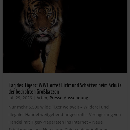
Tag des Tigers: WWF ortet Licht und Schatten beim Schutz
der bedrohten Großkatzen
Juli 29, 2026
|
Arten
,
Presse-Aussendung
Nur mehr 5.500 wilde Tiger weltweit – Wilderei und
illegaler Handel weitgehend ungestraft – Verlagerung von
Handel mit Tiger-Präparaten ins Internet – Neue
Schätzungen aus Nepal und China geben Hoffnung