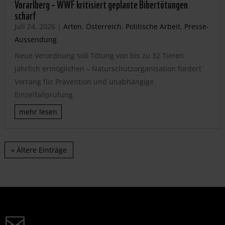
Vorarlberg – WWF kritisiert geplante Bibertötungen
scharf
Juli 24, 2026
|
Arten
,
Österreich
,
Politische Arbeit
,
Presse-
Aussendung
Neue Verordnung soll Tötung von bis zu 32 Tieren
jährlich ermöglichen – Naturschutzorganisation fordert
Vorrang für Prävention und unabhängige
Einzelfallprüfung
mehr lesen
« Ältere Einträge