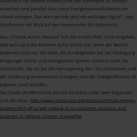
Österreich für höhere Effizienzziele von zumindest 35 Prozent
einsetzen und parallel dazu neue Energiesparmaßnahmen im
Inland vorlegen. Das wäre gerade jetzt ein wichtiges Signal“, sagt
Schellmann mit Blick auf den kommenden EU-Ratsvorsitz.
Das „Climate Action Network“ hat den ersten Platz nicht vergeben,
weil kein Land die Kriterien dafür erfüllt hat. Denn der Bericht
bewertet nicht nur die Rolle, die EU-Mitglieder bei der Festlegung
ehrgeiziger Klima- und Energieziele spielen, sondern auch die
Fortschritte, die sie bei der Verringerung der CO2-Emissionen und
der Förderung erneuerbarer Energien und der Energieeffizienz im
eigenen Land schaffen.
Der heute veröffentlichte Bericht ist online unter dem folgenden
Link abrufbar:
http://www.caneurope.org/docman/climate-energy-
targets/3357-off-target-ranking-of-eu-countries-ambition-and-
progress-in-fighting-climate-change/file