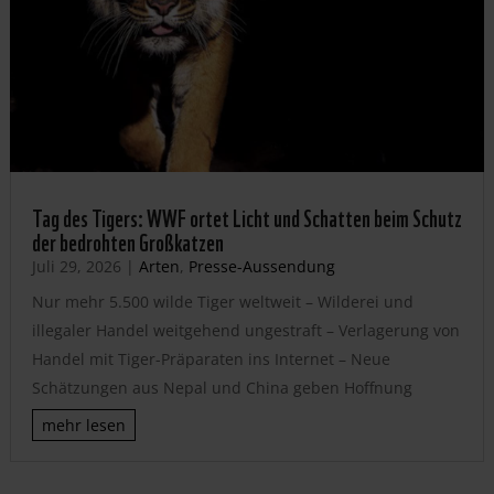
Tag des Tigers: WWF ortet Licht und Schatten beim Schutz
der bedrohten Großkatzen
Juli 29, 2026
|
Arten
,
Presse-Aussendung
Nur mehr 5.500 wilde Tiger weltweit – Wilderei und
illegaler Handel weitgehend ungestraft – Verlagerung von
Handel mit Tiger-Präparaten ins Internet – Neue
Schätzungen aus Nepal und China geben Hoffnung
mehr lesen