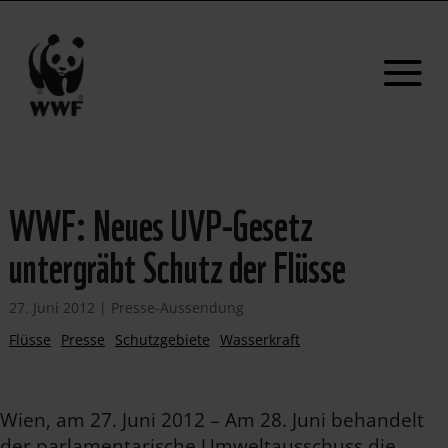
WWF: Neues UVP-Gesetz
untergräbt Schutz der Flüsse
27. Juni 2012
|
Presse-Aussendung
Flüsse
Presse
Schutzgebiete
Wasserkraft
Wien, am 27. Juni 2012 – Am 28. Juni behandelt
der parlamentarische Umweltausschuss die