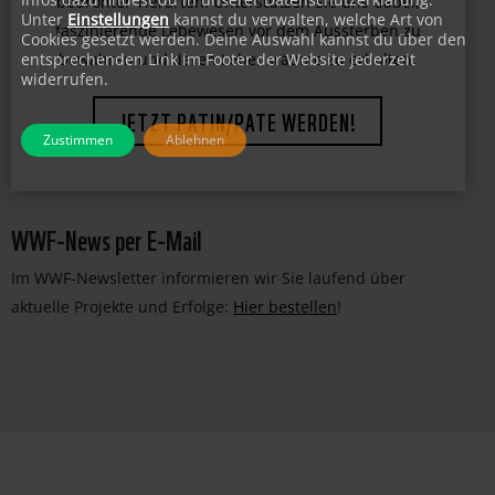
Leisten Sie einen wichtigen Beitrag zum Schutz
Unter
Einstellungen
kannst du verwalten, welche Art von
bedrohter Tierarten. Unterstützen Sie uns dabei,
Cookies gesetzt werden. Deine Auswahl kannst du über den
entsprechenden Link im Footer der Website jederzeit
faszinierende Lebewesen vor dem Aussterben zu
widerrufen.
bewahren und deren Lebensräume zu erhalten.
Zustimmen
Ablehnen
JETZT PATIN/PATE WERDEN!
WWF-News per E-Mail
Im WWF-Newsletter informieren wir Sie laufend über
aktuelle Projekte und Erfolge:
Hier bestellen
!