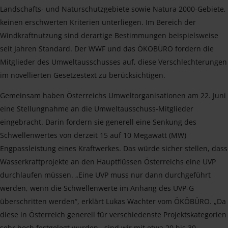
Landschafts- und Naturschutzgebiete sowie Natura 2000-Gebiete,
keinen erschwerten Kriterien unterliegen. Im Bereich der
Windkraftnutzung sind derartige Bestimmungen beispielsweise
seit Jahren Standard. Der WWF und das ÖKOBÜRO fordern die
Mitglieder des Umweltausschusses auf, diese Verschlechterungen
im novellierten Gesetzestext zu berücksichtigen.
Gemeinsam haben Österreichs Umweltorganisationen am 22. Juni
eine Stellungnahme an die Umweltausschuss-Mitglieder
eingebracht. Darin fordern sie generell eine Senkung des
Schwellenwertes von derzeit 15 auf 10 Megawatt (MW)
Engpassleistung eines Kraftwerkes. Das würde sicher stellen, dass
Wasserkraftprojekte an den Hauptflüssen Österreichs eine UVP
durchlaufen müssen. „Eine UVP muss nur dann durchgeführt
werden, wenn die Schwellenwerte im Anhang des UVP-G
überschritten werden“, erklärt Lukas Wachter vom ÖKÖBÜRO. „Da
diese in Österreich generell für verschiedenste Projektskategorien
sehr hoch festgelegt wurden, sind wir mit etwa 20 bis 30