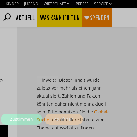
KINDER
JUGEND
WIRTSCHAFT
PRESSE
SERVICE
AKTUELL
WAS KANN ICH TUN
SPENDEN
o
Hinweis:
Dieser Inhalt wurde
zuletzt vor mehr als einem Jahr
aktualisiert. Zahlen und Fakten
könnten daher nicht mehr aktuell
sein. Bitte benutzen Sie die
Globale
Zustimmen
Ablehnen
Suche
um aktuellere Inhalte zum
Thema auf wwf.at zu finden.