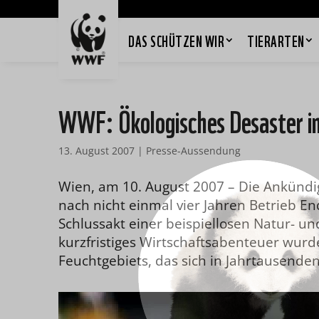
DAS SCHÜTZEN WIR
TIERARTEN
WWF: Ökologisches Desaster in
13. August 2007
|
Presse-Aussendung
Wien, am 10. August 2007 – Die Ankündi
nach nicht einmal vier Jahren Betrieb En
Schlussakt einer beispiellosen Natur- u
kurzfristiges Wirtschaftsabenteuer wurd
Feuchtgebiets, das sich in Jahrtausenden 