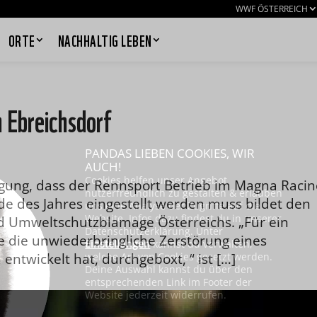
WWF ÖSTERREICH
ORTE
NACHHALTIG LEBEN
 Ebreichsdorf
PANDAS LIEBEN COOKIES, WIR
AUCH!
Cookies helfen unser Angebot
gung, dass der Rennsport Betrieb im Magna Racin
nutzerfreundlich zu gestalten & erlauben
de des Jahres eingestellt werden muss bildet den
uns eine Analyse der Zugriffe auf die
Website. Infos dazu findest du in unserer
nd Umweltschutzblamage Österreichs. „Für ein
Datenschutzerklärung. Unter
e die unwiederbringliche Zerstörung eines
Einstellungen
kannst du verwalten,
entwickelt hat, durchgeboxt, “ ist […]
welche Art von Cookies gesetzt werden.
Deine Auswahl kannst du über den
entsprechenden Link im Footer der
Website jederzeit widerrufen.