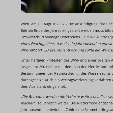
Wien, am 10. August 2007 – Die Ankündigung, dass de
Betrieb Ende des Jahres eingestellt werden muss bilde
Umweltschutzblamage Österreichs. „
Für ein kurzfris
eines Feuchtgebiets, das sich in Jahrtausenden entwic
WWF empört. „
Diese Fehlentwicklung sollte ein Warns
Unter heftigen Protesten des WWF und einer breiten A
insgesamt 250 Hektar mit dem Bau der Pferdesportan
Bestimmungen der Raumordnung, des Wasserrechts un
durchgesetzt. Auch ein Vertragsverletzungsverfahren
dem Aus steht, eingeleitet.
„
Die Betreiber werden die Verluste wahrscheinlich ra
machen
“, so Benesch weiter. Die Niedermoorlandschaft
Jahrtausenden entwickelt. Zahlreiche Schmetterlings