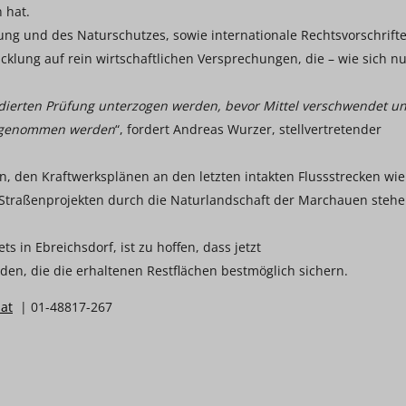
 hat.
g und des Naturschutzes, sowie internationale Rechtsvorschrift
icklung auf rein wirtschaftlichen Versprechungen, die – wie sich n
ndierten Prüfung unterzogen werden, bevor Mittel verschwendet u
uf genommen werden
“, fordert Andreas Wurzer, stellvertretender
n, den Kraftwerksplänen an den letzten intakten Flussstrecken wie
 Straßenprojekten durch die Naturlandschaft der Marchauen steh
 in Ebreichsdorf, ist zu hoffen, dass jetzt
, die die erhaltenen Restflächen bestmöglich sichern.
at
| 01-48817-267