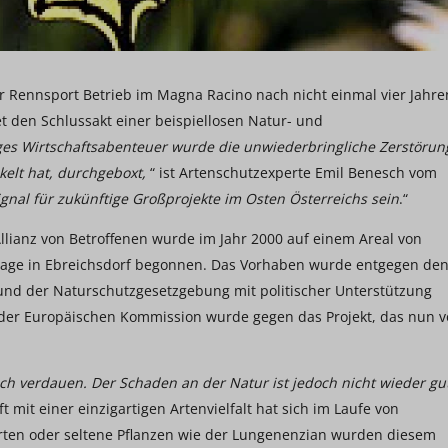
r Rennsport Betrieb im Magna Racino nach nicht einmal vier Jahre
t den Schlussakt einer beispiellosen Natur- und
tiges Wirtschaftsabenteuer wurde die unwiederbringliche Zerstörun
kelt hat, durchgeboxt,
“ ist Artenschutzexperte Emil Benesch vom
ignal für zukünftige Großprojekte im Osten Österreichs sein
.“
llianz von Betroffenen wurde im Jahr 2000 auf einem Areal von
lage in Ebreichsdorf begonnen. Das Vorhaben wurde entgegen de
d der Naturschutzgesetzgebung mit politischer Unterstützung
 der Europäischen Kommission wurde gegen das Projekt, das nun v
sch verdauen. Der Schaden an der Natur ist jedoch nicht wieder gu
 mit einer einzigartigen Artenvielfalt hat sich im Laufe von
arten oder seltene Pflanzen wie der Lungenenzian wurden diesem