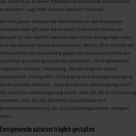
um ihren Fluss in seiner Intaktheit für kommende Generationen
zu erhalten“, sagt WWF-Experte Gebhard Tschavoll.
Der seit Jahren andauernde Rechtsstreit um das Naturjuwel
Schwarze Sulm gilt über die Grenzen Österreichs hinaus als
Beispiel für den Konflikt zwischen dem Erhalt einzigartiger Natur
und des weiteren Wasserkraftausbaues. Bereits 2016 stimmte der
Gemeinderat von Schwanberg gegen die Inanspruchnahme von
Grund für die Leitungstrasse des Kraftwerks. Die Projektwerber
reagierten mit einer Umplanung, die das fragliche Gebiet
untertunnelt. Anfang März 2019 erging eine Rodungsbewilligung
an die privaten Betreiber. Zwar wurde eine Genehmigung durch
die steirische Landesregierung erteilt, aber mit der Einschränkung
versehen, dass für alle berührten Grundstücke eine
Einverständniserklärung der Grundstückseigentümer vorliegen
muss.
Energiewende naturverträglich gestalten