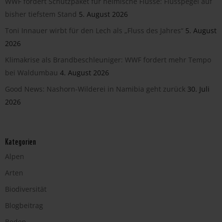
WWF fordert Schutzpaket für heimische Flüsse: Flusspegel auf
bisher tiefstem Stand
5. August 2026
Toni Innauer wirbt für den Lech als „Fluss des Jahres“
5. August
2026
Klimakrise als Brandbeschleuniger: WWF fordert mehr Tempo
bei Waldumbau
4. August 2026
Good News: Nashorn-Wilderei in Namibia geht zurück
30. Juli
2026
Kategorien
Alpen
Arten
Biodiversität
Blogbeitrag
Boden