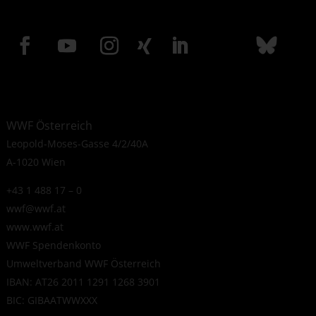
WWF Österreich
Leopold-Moses-Gasse 4/2/40A
A-1020 Wien
+43 1 488 17 – 0
wwf@wwf.at
www.wwf.at
WWF Spendenkonto
Umweltverband WWF Österreich
IBAN: AT26 2011 1291 1268 3901
BIC: GIBAATWWXXX