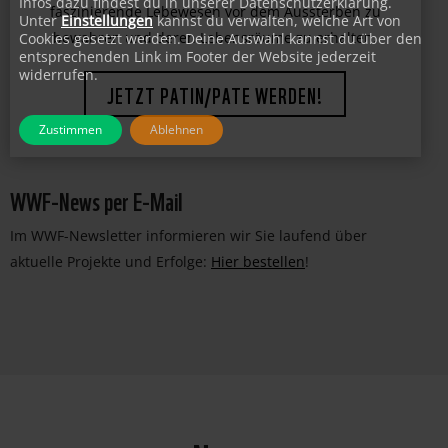
Infos dazu findest du in unserer Datenschutzerklärung.
bedrohter Tierarten. Unterstützen Sie uns dabei,
Unter
Einstellungen
kannst du verwalten, welche Art von
Cookies gesetzt werden. Deine Auswahl kannst du über den
faszinierende Lebewesen vor dem Aussterben zu
entsprechenden Link im Footer der Website jederzeit
bewahren und deren Lebensräume zu erhalten.
widerrufen.
JETZT PATIN/PATE WERDEN!
Zustimmen
Ablehnen
WWF-News per E-Mail
Im WWF-Newsletter informieren wir Sie laufend über
aktuelle Projekte und Erfolge:
Hier bestellen
!