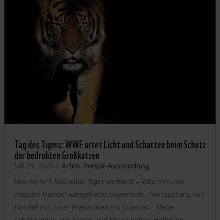
Tag des Tigers: WWF ortet Licht und Schatten beim Schutz
der bedrohten Großkatzen
Juli 29, 2026
|
Arten
,
Presse-Aussendung
Nur mehr 5.500 wilde Tiger weltweit – Wilderei und
illegaler Handel weitgehend ungestraft – Verlagerung von
Handel mit Tiger-Präparaten ins Internet – Neue
Schätzungen aus Nepal und China geben Hoffnung